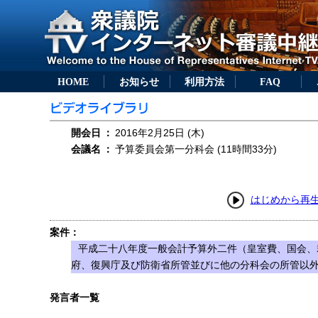
HOME
お知らせ
利用方法
FAQ
開会日
：
2016年2月25日 (木)
会議名
：
予算委員会第一分科会 (11時間33分)
はじめから再
案件：
平成二十八年度一般会計予算外二件（皇室費、国会、
府、復興庁及び防衛省所管並びに他の分科会の所管以
発言者一覧