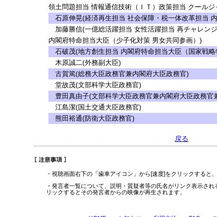
領土問題担当 情報通信技術（ＩＴ）政策担当 クールジ
石原伸晃(経済再生担当 社会保障・税一体改革担当 
加藤勝信(一億総活躍担当 女性活躍担当 再チャレンジ
内閣府特命担当大臣（少子化対策 男女共同参画）)
石破茂(地方創生担当 内閣府特命担当大臣（国家戦略
木原誠二(外務副大臣)
古賀篤(総務大臣政務官兼内閣府大臣政務官)
堂故茂(文部科学大臣政務官)
豊田真由子(文部科学大臣政務官兼内閣府大臣政務官兼
江島潔(国土交通大臣政務官)
熊田裕通(防衛大臣政務官)
戻る
・視聴画面右下の「歯車アイコン」から[速度]をクリックすると
・発言者一覧について、説明・質疑者等の氏名がリンク表示され
リックするとその発言者からの映像が再生されます。