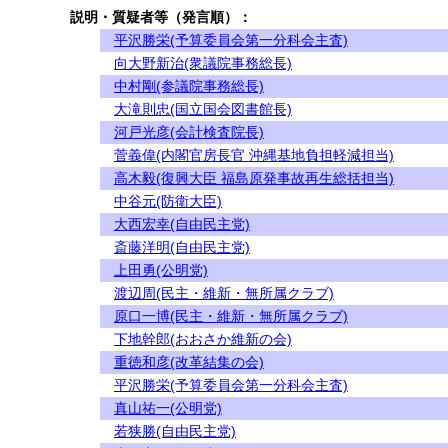
説明・質疑者等（発言順）：
平沢勝栄(予算委員会第一分科会主査)
向大野新治(衆議院事務総長)
中村剛(参議院事務総長)
大滝則忠(国立国会図書館長)
河戸光彦(会計検査院長)
菅義偉(内閣官房長官 沖縄基地負担軽減担当)
高木毅(復興大臣 福島原発事故再生総括担当)
中谷元(防衛大臣)
大西宏幸(自由民主党)
斎藤洋明(自由民主党)
上田勇(公明党)
渡辺周(民主・維新・無所属クラブ)
原口一博(民主・維新・無所属クラブ)
下地幹郎(おおさか維新の会)
重徳和彦(改革結集の会)
平沢勝栄(予算委員会第一分科会主査)
真山祐一(公明党)
若狭勝(自由民主党)