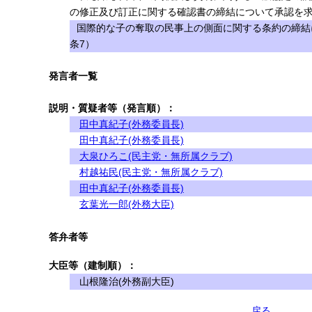
の修正及び訂正に関する確認書の締結について承認を求め
国際的な子の奪取の民事上の側面に関する条約の締結
条7）
発言者一覧
説明・質疑者等（発言順）：
田中真紀子(外務委員長)
田中真紀子(外務委員長)
大泉ひろこ(民主党・無所属クラブ)
村越祐民(民主党・無所属クラブ)
田中真紀子(外務委員長)
玄葉光一郎(外務大臣)
答弁者等
大臣等（建制順）：
山根隆治(外務副大臣)
戻る