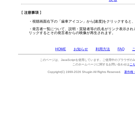
・視聴画面右下の「歯車アイコン」から[速度]をクリックすると
・発言者一覧について、説明・質疑者等の氏名がリンク表示され
リックするとその発言者からの映像が再生されます。
HOME
お知らせ
利用方法
FAQ
このページは、JavaScriptを使用しています。ご使用中のブラウザのJa
このホームページに関するお問い合わせは
こ
Copyright(C) 1999-2026 Shugiin All Rights Reserved.
著作権