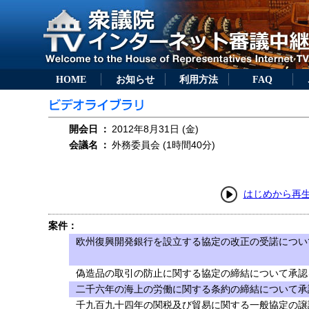
HOME
お知らせ
利用方法
FAQ
開会日
：
2012年8月31日 (金)
会議名
：
外務委員会 (1時間40分)
はじめから再
案件：
欧州復興開発銀行を設立する協定の改正の受諾について
偽造品の取引の防止に関する協定の締結について承認を
二千六年の海上の労働に関する条約の締結について承認
千九百九十四年の関税及び貿易に関する一般協定の譲