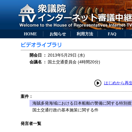
HOME
お知らせ
利用方法
FAQ
開会日
：
2013年5月29日 (水)
会議名
：
国土交通委員会 (4時間20分)
はじめから再
案件：
海賊多発海域における日本船舶の警備に関する特別措置
国土交通行政の基本施策に関する件
発言者一覧