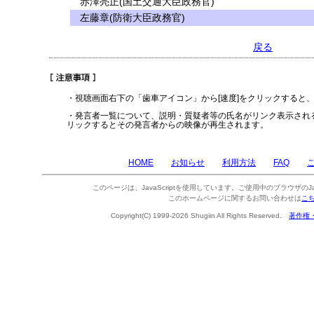
赤澤亮正(国土交通大臣政務官)
左藤章(防衛大臣政務官)
戻る
・視聴画面右下の「歯車アイコン」から[速度]をクリックすると
・発言者一覧について、説明・質疑者等の氏名がリンク表示され
リックするとその発言者からの映像が再生されます。
HOME
お知らせ
利用方法
FAQ
このページは、JavaScriptを使用しています。ご使用中のブラウザのJa
このホームページに関するお問い合わせは
こ
Copyright(C) 1999-2026 Shugiin All Rights Reserved.
著作権