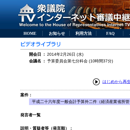
HOME
お知らせ
利用方法
FAQ
開会日
：
2014年2月26日 (水)
会議名
：
予算委員会第七分科会 (10時間37分)
はじめから再
案件：
平成二十六年度一般会計予算外二件（経済産業省所管
発言者一覧
説明・質疑者等（発言順）：