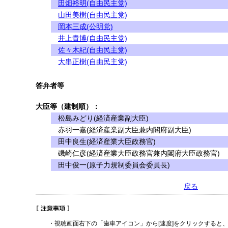
田畑裕明(自由民主党)
山田美樹(自由民主党)
岡本三成(公明党)
井上貴博(自由民主党)
佐々木紀(自由民主党)
大串正樹(自由民主党)
答弁者等
大臣等（建制順）：
松島みどり(経済産業副大臣)
赤羽一嘉(経済産業副大臣兼内閣府副大臣)
田中良生(経済産業大臣政務官)
磯崎仁彦(経済産業大臣政務官兼内閣府大臣政務官)
田中俊一(原子力規制委員会委員長)
戻る
・視聴画面右下の「歯車アイコン」から[速度]をクリックすると