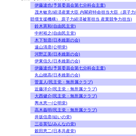
伊藤達也(予算委員会第七分科会主査)
茂木敏充(経済産業大臣 内閣府特命担当大臣（原子力
賠償支援機構） 原子力経済被害担当 産業競争力担当)
鈴木憲和(自由民主党)
中村裕之(自由民主党)
木下智彦(日本維新の会)
遠山清彦(公明党)
河野正美(日本維新の会)
伊東信久(日本維新の会)
伊藤達也(予算委員会第七分科会主査)
丸山穂高(日本維新の会)
菅直人(民主党・無所属クラブ)
近藤洋介(民主党・無所属クラブ)
大西健介(民主党・無所属クラブ)
輿水恵一(公明党)
高木義明(民主党・無所属クラブ)
井坂信彦(結いの党)
三谷英弘(みんなの党)
穀田恵二(日本共産党)