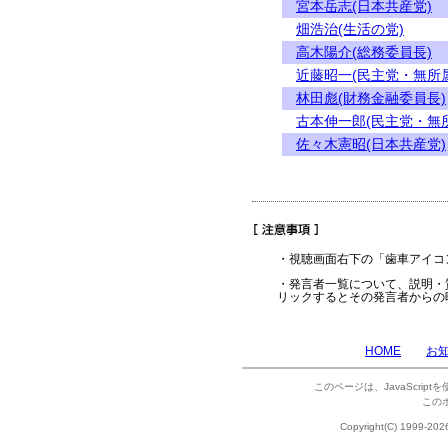
宮本岳志(日本共産党)
畑浩治(生活の党)
高木陽介(総務委員長)
近藤昭一(民主党・無所
林田彪(財務金融委員長)
古本伸一郎(民主党・無
佐々木憲昭(日本共産党)
・視聴画面右下の「歯車アイコ
・発言者一覧について、説明・
リックするとその発言者からの
HOME
お
このページは、JavaScrip
この
Copyright(C) 1999-202