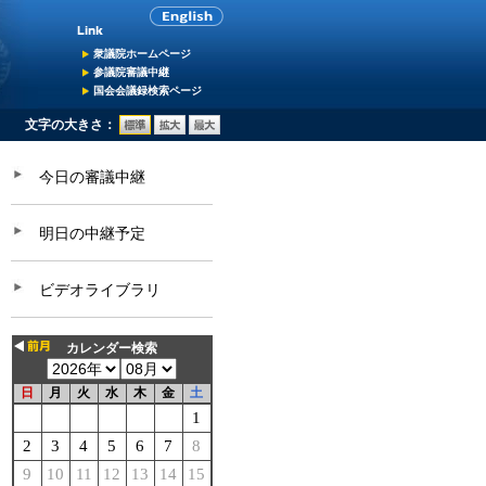
衆議院ホームページ
参議院審議中継
国会会議録検索ページ
文字の大きさ：
今日の審議中継
明日の中継予定
ビデオライブラリ
カレンダー検索
日
月
火
水
木
金
土
1
2
3
4
5
6
7
8
9
10
11
12
13
14
15