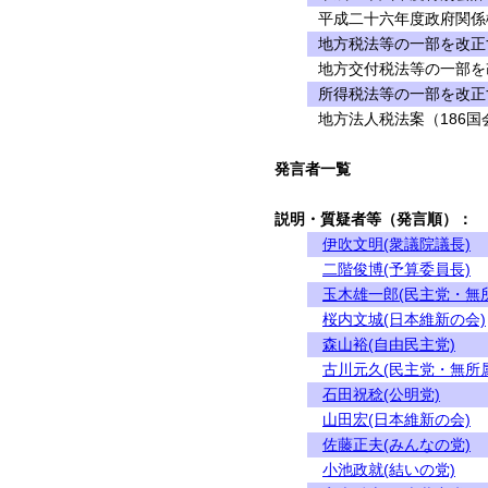
平成二十六年度政府関係
地方税法等の一部を改正す
地方交付税法等の一部を改
所得税法等の一部を改正
地方法人税法案（186国
発言者一覧
説明・質疑者等（発言順）：
伊吹文明(衆議院議長)
二階俊博(予算委員長)
玉木雄一郎(民主党・無
桜内文城(日本維新の会)
森山裕(自由民主党)
古川元久(民主党・無所
石田祝稔(公明党)
山田宏(日本維新の会)
佐藤正夫(みんなの党)
小池政就(結いの党)