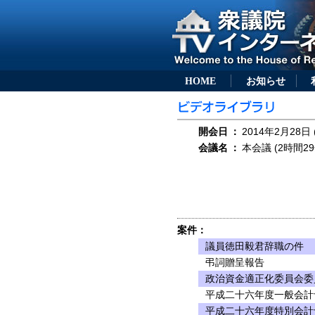
HOME
お知らせ
開会日
：
2014年2月28日 
会議名
：
本会議 (2時間29
案件：
議員徳田毅君辞職の件
弔詞贈呈報告
政治資金適正化委員会委
平成二十六年度一般会計
平成二十六年度特別会計