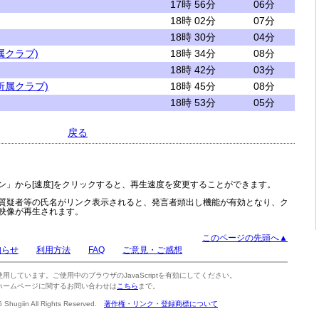
17時 56分
06分
18時 02分
07分
18時 30分
04分
属クラブ)
18時 34分
08分
18時 42分
03分
所属クラブ)
18時 45分
08分
18時 53分
05分
戻る
ン」から[速度]をクリックすると、再生速度を変更することができます。
質疑者等の氏名がリンク表示されると、発言者頭出し機能が有効となり、ク
映像が再生されます。
このページの先頭へ▲
知らせ
利用方法
FAQ
ご意見・ご感想
tを使用しています。ご使用中のブラウザのJavaScriptを有効にしてください。
ホームページに関するお問い合わせは
こちら
まで。
6 Shugiin All Rights Reserved.
著作権・リンク・登録商標について