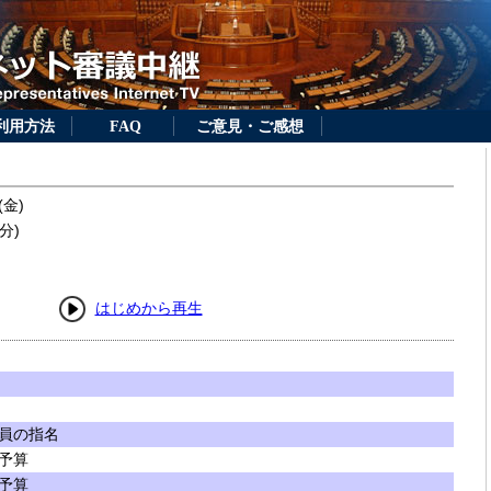
利用方法
FAQ
ご意見・ご感想
(金)
分)
はじめから再生
員の指名
予算
予算