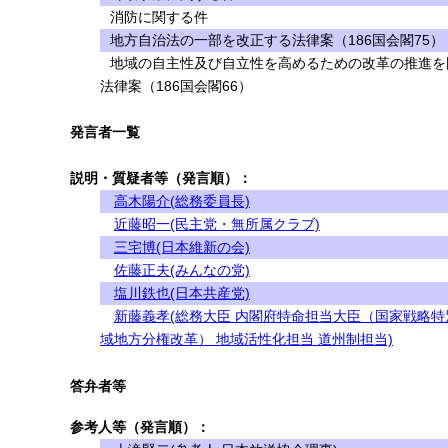
消防に関する件
地方自治法の一部を改正する法律案（186国会閣75）
地域の自主性及び自立性を高めるための改革の推進を
法律案（186国会閣66）
発言者一覧
説明・質疑者等（発言順）：
高木陽介(総務委員長)
近藤昭一(民主党・無所属クラブ)
三宅博(日本維新の会)
佐藤正夫(みんなの党)
塩川鉄也(日本共産党)
新藤義孝(総務大臣 内閣府特命担当大臣（国家戦略特
域地方分権改革） 地域活性化担当 道州制担当)
答弁者等
参考人等（発言順）：