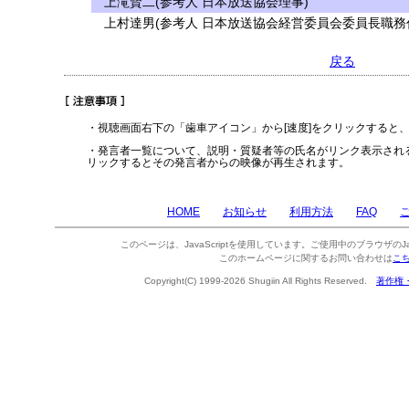
上滝賢二(参考人 日本放送協会理事)
上村達男(参考人 日本放送協会経営委員会委員長職務
戻る
・視聴画面右下の「歯車アイコン」から[速度]をクリックすると
・発言者一覧について、説明・質疑者等の氏名がリンク表示され
リックするとその発言者からの映像が再生されます。
HOME
お知らせ
利用方法
FAQ
このページは、JavaScriptを使用しています。ご使用中のブラウザのJa
このホームページに関するお問い合わせは
こ
Copyright(C) 1999-2026 Shugiin All Rights Reserved.
著作権