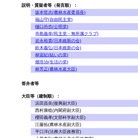
説明・質疑者等（発言順）：
坂本哲志(農林水産委員長)
福山守(自由民主党)
樋口尚也(公明党)
寺島義幸(民主党・無所属クラブ)
岩永裕貴(日本維新の会)
鈴木義弘(日本維新の会)
林宙紀(結いの党)
畑浩治(生活の党)
林芳正(農林水産大臣)
答弁者等
大臣等（建制順）：
浜田昌良(復興副大臣)
西村康稔(内閣府副大臣)
櫻田義孝(文部科学副大臣)
江藤拓(農林水産副大臣)
平口洋(法務大臣政務官)