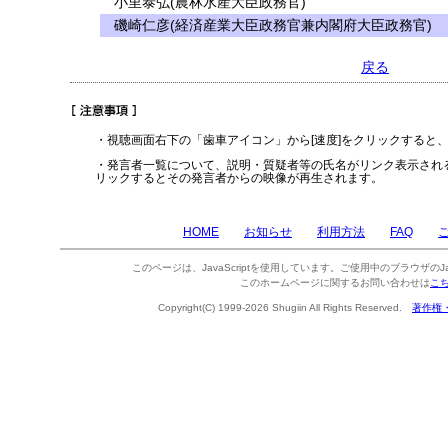
小里泰弘(農林水産大臣政務官)
磯崎仁彦(経済産業大臣政務官兼内閣府大臣政務官)
戻る
・視聴画面右下の「歯車アイコン」から[速度]をクリックすると
・発言者一覧について、説明・質疑者等の氏名がリンク表示され
リックするとその発言者からの映像が再生されます。
HOME
お知らせ
利用方法
FAQ
このページは、JavaScriptを使用しています。ご使用中のブラウザのJa
このホームページに関するお問い合わせは
こ
Copyright(C) 1999-2026 Shugiin All Rights Reserved.
著作権