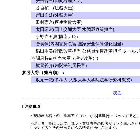
安倍晋三(内閣総理大臣)
谷垣禎一(法務大臣)
岸田文雄(外務大臣)
田村憲久(厚生労働大臣)
太田昭宏(国土交通大臣 水循環政策担当)
小野寺五典(防衛大臣)
菅義偉(内閣官房長官 国家安全保障強化担当)
稲田朋美(行政改革担当 公務員制度改革担当 クール
内閣府特命担当大臣（規制改革）)
横畠裕介(内閣法制局長官)
参考人等（発言順）：
坂元一哉(参考人 大阪大学大学院法学研究科教授)
戻る
・視聴画面右下の「歯車アイコン」から[速度]をクリックすると
・発言者一覧について、説明・質疑者等の氏名がリンク表示され
リックするとその発言者からの映像が再生されます。