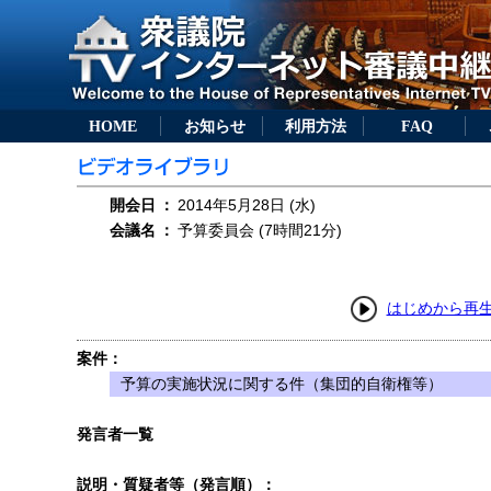
HOME
お知らせ
利用方法
FAQ
開会日
：
2014年5月28日 (水)
会議名
：
予算委員会 (7時間21分)
はじめから再
案件：
予算の実施状況に関する件（集団的自衛権等）
発言者一覧
説明・質疑者等（発言順）：