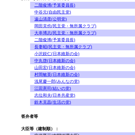
二階俊博(予算委員長)
中谷元(自由民主党)
遠山清彦(公明党)
岡田克也(民主党・無所属クラブ)
大串博志(民主党・無所属クラブ)
二階俊博(予算委員長)
長妻昭(民主党・無所属クラブ)
小沢鋭仁(日本維新の会)
中丸啓(日本維新の会)
山田宏(日本維新の会)
村岡敏英(日本維新の会)
浅尾慶一郎(みんなの党)
江田憲司(結いの党)
志位和夫(日本共産党)
鈴木克昌(生活の党)
答弁者等
大臣等（建制順）：