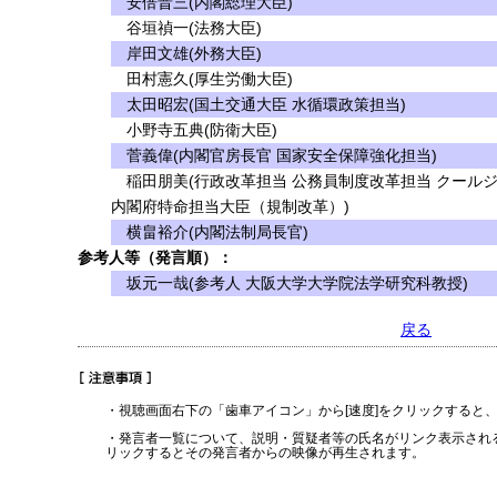
安倍晋三(内閣総理大臣)
谷垣禎一(法務大臣)
岸田文雄(外務大臣)
田村憲久(厚生労働大臣)
太田昭宏(国土交通大臣 水循環政策担当)
小野寺五典(防衛大臣)
菅義偉(内閣官房長官 国家安全保障強化担当)
稲田朋美(行政改革担当 公務員制度改革担当 クール
内閣府特命担当大臣（規制改革）)
横畠裕介(内閣法制局長官)
参考人等（発言順）：
坂元一哉(参考人 大阪大学大学院法学研究科教授)
戻る
・視聴画面右下の「歯車アイコン」から[速度]をクリックすると
・発言者一覧について、説明・質疑者等の氏名がリンク表示され
リックするとその発言者からの映像が再生されます。