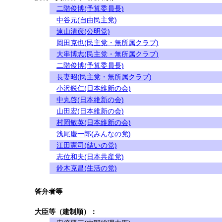
二階俊博(予算委員長)
中谷元(自由民主党)
遠山清彦(公明党)
岡田克也(民主党・無所属クラブ)
大串博志(民主党・無所属クラブ)
二階俊博(予算委員長)
長妻昭(民主党・無所属クラブ)
小沢鋭仁(日本維新の会)
中丸啓(日本維新の会)
山田宏(日本維新の会)
村岡敏英(日本維新の会)
浅尾慶一郎(みんなの党)
江田憲司(結いの党)
志位和夫(日本共産党)
鈴木克昌(生活の党)
答弁者等
大臣等（建制順）：