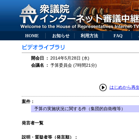
HOME
お知らせ
利用方法
FAQ
開会日
：
2014年5月28日 (水)
会議名
：
予算委員会 (7時間21分)
はじめから再
案件：
予算の実施状況に関する件（集団的自衛権等）
発言者一覧
説明・質疑者等（発言順）：