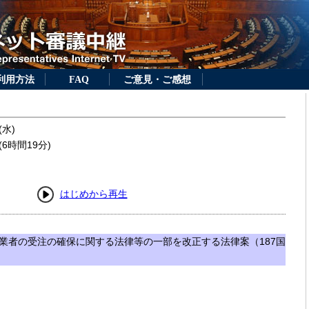
利用方法
FAQ
ご意見・ご感想
(水)
6時間19分)
はじめから再生
業者の受注の確保に関する法律等の一部を改正する法律案（187国