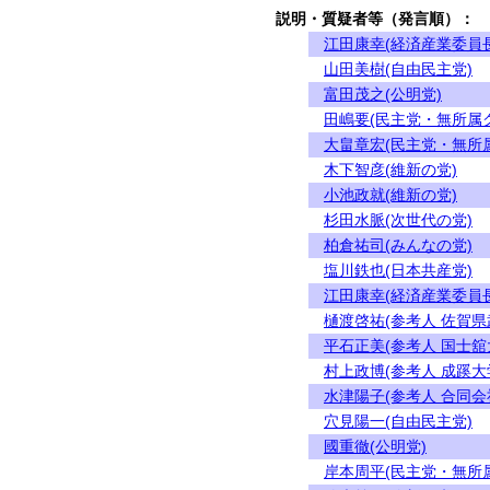
説明・質疑者等（発言順）：
江田康幸(経済産業委員長
山田美樹(自由民主党)
富田茂之(公明党)
田嶋要(民主党・無所属
大畠章宏(民主党・無所
木下智彦(維新の党)
小池政就(維新の党)
杉田水脈(次世代の党)
柏倉祐司(みんなの党)
塩川鉄也(日本共産党)
江田康幸(経済産業委員長
樋渡啓祐(参考人 佐賀県
平石正美(参考人 国士舘
村上政博(参考人 成蹊
水津陽子(参考人 合同会
穴見陽一(自由民主党)
國重徹(公明党)
岸本周平(民主党・無所