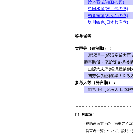
鈴木義弘(維新の党)
杉田水脈(次世代の党)
柏倉祐司(みんなの党)
塩川鉄也(日本共産党)
答弁者等
大臣等（建制順）：
宮沢洋一(経済産業大臣 
損害賠償・廃炉等支援機構
山際大志郎(経済産業副大
関芳弘(経済産業大臣政務
参考人等（発言順）：
雨宮正佳(参考人 日本銀
・視聴画面右下の「歯車アイコ
・発言者一覧について、説明・