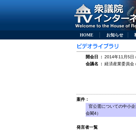
HOME
お知らせ
開会日
：
2014年11月5日 
会議名
：
経済産業委員会 (
案件：
官公需についての中小企
会閣4）
発言者一覧