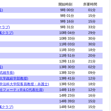
開始時刻
所要時間
)
9時 00分
01分
9時 01分
15分
9時 16分
15分
クラブ)
9時 31分
33分
属クラブ)
10時 04分
29分
10時 33分
30分
11時 03分
30分
11時 33分
18分
11時 51分
20分
12時 11分
21分
)
13時 30分
02分
武雄市長)
13時 32分
09分
大学政経学部教授)
13時 41分
12分
大学法科大学院客員教授・弁護士)
13時 53分
18分
社フォーティR＆C代表社員)
14時 11分
12分
14時 23分
16分
14時 39分
15分
属クラブ)
14時 54分
15分