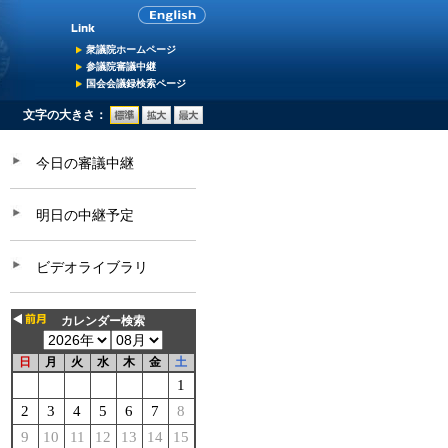
衆議院ホームページ
参議院審議中継
国会会議録検索ページ
文字の大きさ：
今日の審議中継
明日の中継予定
ビデオライブラリ
カレンダー検索
日
月
火
水
木
金
土
1
2
3
4
5
6
7
8
9
10
11
12
13
14
15