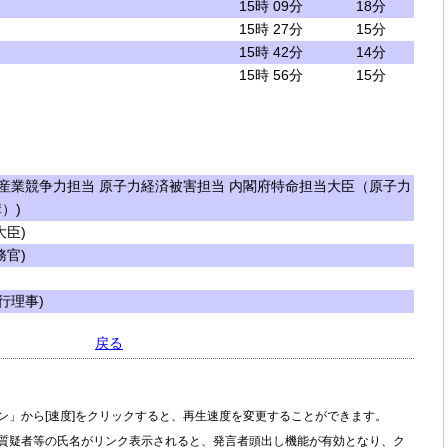
15時 09分
18分
15時 27分
15分
15時 42分
14分
15時 56分
15分
産業競争力担当 原子力経済被害担当 内閣府特命担当大臣（原子力
）)
臣)
官)
行理事)
戻る
ン」から[速度]をクリックすると、再生速度を変更することができます。
質疑者等の氏名がリンク表示されると、発言者頭出し機能が有効となり、ク