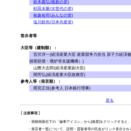
鈴木義弘(維新の党)
杉田水脈(次世代の党)
柏倉祐司(みんなの党)
塩川鉄也(日本共産党)
答弁者等
大臣等（建制順）：
宮沢洋一(経済産業大臣 産業競争力担当 原子力経済
損害賠償・廃炉等支援機構）)
山際大志郎(経済産業副大臣)
関芳弘(経済産業大臣政務官)
参考人等（発言順）：
雨宮正佳(参考人 日本銀行理事)
戻る
・視聴画面右下の「歯車アイコン」から[速度]をクリックすると
・発言者一覧について、説明・質疑者等の氏名がリンク表示され