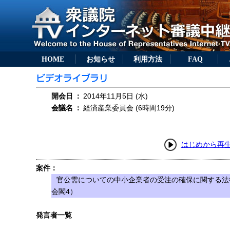
HOME
お知らせ
利用方法
FAQ
開会日
：
2014年11月5日 (水)
会議名
：
経済産業委員会 (6時間19分)
はじめから再
案件：
官公需についての中小企業者の受注の確保に関する法
会閣4）
発言者一覧