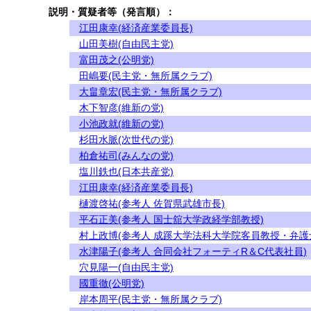
説明・質疑者等（発言順）：
江田康幸(経済産業委員長)
山田美樹(自由民主党)
富田茂之(公明党)
田嶋要(民主党・無所属クラブ)
大畠章宏(民主党・無所属クラブ)
木下智彦(維新の党)
小池政就(維新の党)
杉田水脈(次世代の党)
柏倉祐司(みんなの党)
塩川鉄也(日本共産党)
江田康幸(経済産業委員長)
樋渡啓祐(参考人 佐賀県武雄市長)
平石正美(参考人 国士舘大学政経学部教授)
村上政博(参考人 成蹊大学法科大学院客員教授・弁護
水津陽子(参考人 合同会社フォーティR＆C代表社員)
穴見陽一(自由民主党)
國重徹(公明党)
岸本周平(民主党・無所属クラブ)