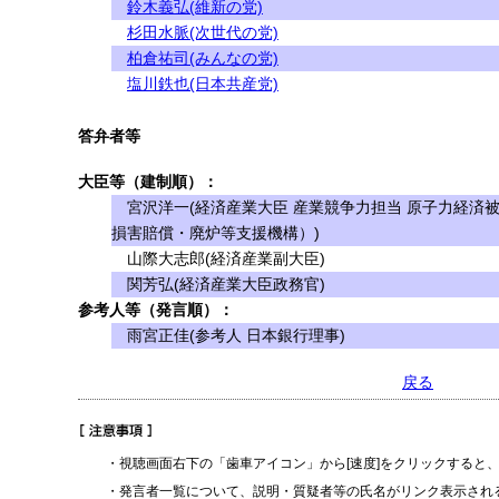
鈴木義弘(維新の党)
杉田水脈(次世代の党)
柏倉祐司(みんなの党)
塩川鉄也(日本共産党)
答弁者等
大臣等（建制順）：
宮沢洋一(経済産業大臣 産業競争力担当 原子力経済
損害賠償・廃炉等支援機構）)
山際大志郎(経済産業副大臣)
関芳弘(経済産業大臣政務官)
参考人等（発言順）：
雨宮正佳(参考人 日本銀行理事)
戻る
・視聴画面右下の「歯車アイコン」から[速度]をクリックすると
・発言者一覧について、説明・質疑者等の氏名がリンク表示され