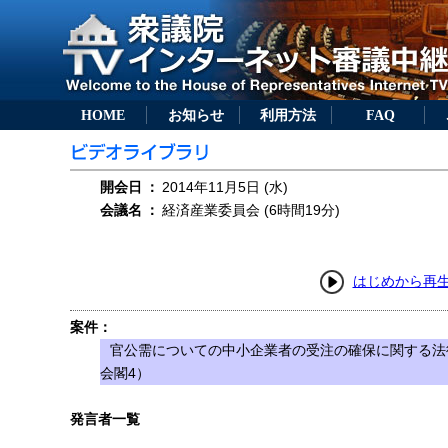
HOME
お知らせ
利用方法
FAQ
開会日
：
2014年11月5日 (水)
会議名
：
経済産業委員会 (6時間19分)
はじめから再
案件：
官公需についての中小企業者の受注の確保に関する法
会閣4）
発言者一覧