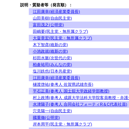
説明・質疑者等（発言順）：
江田康幸(経済産業委員長)
山田美樹(自由民主党)
富田茂之(公明党)
田嶋要(民主党・無所属クラブ)
大畠章宏(民主党・無所属クラブ)
木下智彦(維新の党)
小池政就(維新の党)
杉田水脈(次世代の党)
柏倉祐司(みんなの党)
塩川鉄也(日本共産党)
江田康幸(経済産業委員長)
樋渡啓祐(参考人 佐賀県武雄市長)
平石正美(参考人 国士舘大学政経学部教授)
村上政博(参考人 成蹊大学法科大学院客員教授・弁護
水津陽子(参考人 合同会社フォーティR＆C代表社員)
穴見陽一(自由民主党)
國重徹(公明党)
岸本周平(民主党・無所属クラブ)