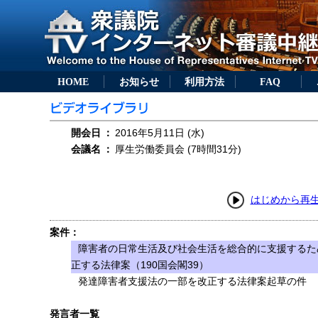
HOME
お知らせ
利用方法
FAQ
開会日
：
2016年5月11日 (水)
会議名
：
厚生労働委員会 (7時間31分)
はじめから再
案件：
障害者の日常生活及び社会生活を総合的に支援するた
正する法律案（190国会閣39）
発達障害者支援法の一部を改正する法律案起草の件
発言者一覧