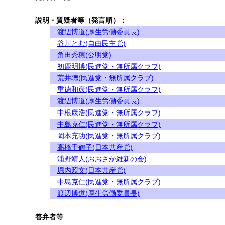
説明・質疑者等（発言順）：
渡辺博道(厚生労働委員長)
谷川とむ(自由民主党)
角田秀穂(公明党)
初鹿明博(民進党・無所属クラブ)
荒井聰(民進党・無所属クラブ)
重徳和彦(民進党・無所属クラブ)
渡辺博道(厚生労働委員長)
中根康浩(民進党・無所属クラブ)
中島克仁(民進党・無所属クラブ)
岡本充功(民進党・無所属クラブ)
高橋千鶴子(日本共産党)
浦野靖人(おおさか維新の会)
堀内照文(日本共産党)
中島克仁(民進党・無所属クラブ)
渡辺博道(厚生労働委員長)
答弁者等