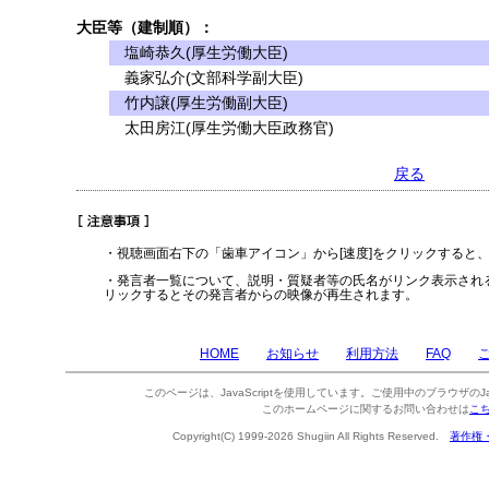
大臣等（建制順）：
塩崎恭久(厚生労働大臣)
義家弘介(文部科学副大臣)
竹内譲(厚生労働副大臣)
太田房江(厚生労働大臣政務官)
戻る
・視聴画面右下の「歯車アイコン」から[速度]をクリックすると
・発言者一覧について、説明・質疑者等の氏名がリンク表示され
リックするとその発言者からの映像が再生されます。
HOME
お知らせ
利用方法
FAQ
このページは、JavaScriptを使用しています。ご使用中のブラウザのJa
このホームページに関するお問い合わせは
こ
Copyright(C) 1999-2026 Shugiin All Rights Reserved.
著作権