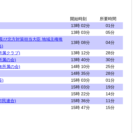
開始時刻
所要時間
13時 02分
01分
13時 03分
05分
縄及び北方対策担当大臣 地域主権推
13時 08分
04分
)
所属クラブ)
13時 12分
28分
所属の会)
13時 40分
30分
無所属の会)
14時 10分
25分
14時 35分
28分
)
15時 03分
01分
15時 03分
19分
15時 22分
14分
市民連合)
15時 36分
11分
15時 47分
15分