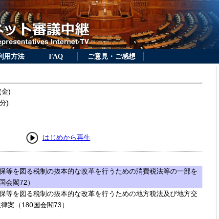
利用方法
FAQ
ご意見・ご感想
(金)
分)
はじめから再生
保等を図る税制の抜本的な改革を行うための消費税法等の一部を
国会閣72）
保等を図る税制の抜本的な改革を行うための地方税法及び地方交
案（180国会閣73）