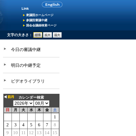
衆議院ホームページ
参議院審議中継
国会会議録検索ページ
文字の大きさ：
今日の審議中継
明日の中継予定
ビデオライブラリ
カレンダー検索
日
月
火
水
木
金
土
1
2
3
4
5
6
7
8
9
10
11
12
13
14
15