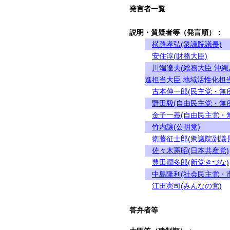
発言者一覧
説明・質疑者等（発言順）：
横路孝弘(衆議院議長)
安住淳(財務大臣)
川端達夫(総務大臣 沖
進担当大臣 地域活性化担当
古本伸一郎(民主党・無
野田毅(自由民主党・無
金子一義(自由民主党・
竹内譲(公明党)
衛藤征士郎(衆議院副議長
佐々木憲昭(日本共産党)
豊田潤多郎(新党きづな)
中島隆利(社会民主党・
江田憲司(みんなの党)
答弁者等