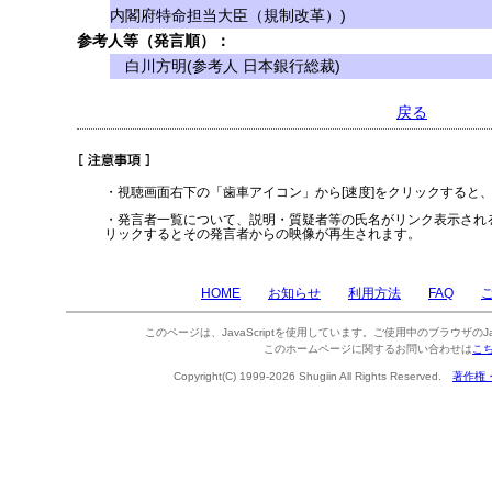
内閣府特命担当大臣（規制改革）)
参考人等（発言順）：
白川方明(参考人 日本銀行総裁)
戻る
・視聴画面右下の「歯車アイコン」から[速度]をクリックすると
・発言者一覧について、説明・質疑者等の氏名がリンク表示され
リックするとその発言者からの映像が再生されます。
HOME
お知らせ
利用方法
FAQ
このページは、JavaScriptを使用しています。ご使用中のブラウザのJa
このホームページに関するお問い合わせは
こ
Copyright(C) 1999-2026 Shugiin All Rights Reserved.
著作権