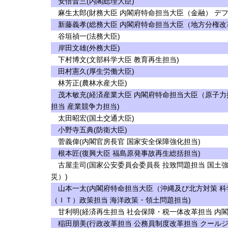
安倍晋三(内閣総理大臣)
麻生太郎(財務大臣 内閣府特命担当大臣（金融） デフ
新藤義孝(総務大臣 内閣府特命担当大臣（地方分権改革
谷垣禎一(法務大臣)
岸田文雄(外務大臣)
下村博文(文部科学大臣 教育再生担当)
田村憲久(厚生労働大臣)
林芳正(農林水産大臣)
茂木敏充(経済産業大臣 内閣府特命担当大臣（原子力
担当 産業競争力担当)
太田昭宏(国土交通大臣)
小野寺五典(防衛大臣)
菅義偉(内閣官房長官 国家安全保障強化担当)
根本匠(復興大臣 福島原発事故再生総括担当)
古屋圭司(国家公安委員会委員長 拉致問題担当 国土
災）)
山本一太(内閣府特命担当大臣（沖縄及び北方対策 科
（ＩＴ）政策担当 海洋政策・領土問題担当)
甘利明(経済再生担当 社会保障・税一体改革担当 内
稲田朋美(行政改革担当 公務員制度改革担当 クール