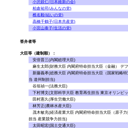
小沢鋭仁(日本維新の会)
柏倉祐司(みんなの党)
椎名毅(結いの党)
高橋千鶴子(日本共産党)
小宮山泰子(生活の党)
答弁者等
大臣等（建制順）：
安倍晋三(内閣総理大臣)
麻生太郎(財務大臣 内閣府特命担当大臣（金融） デフ
新藤義孝(総務大臣 内閣府特命担当大臣（国家戦略特
当 道州制担当)
谷垣禎一(法務大臣)
下村博文(文部科学大臣 教育再生担当 東京オリンピッ
田村憲久(厚生労働大臣)
林芳正(農林水産大臣)
茂木敏充(経済産業大臣 内閣府特命担当大臣（原子力
担当 産業競争力担当)
太田昭宏(国土交通大臣)