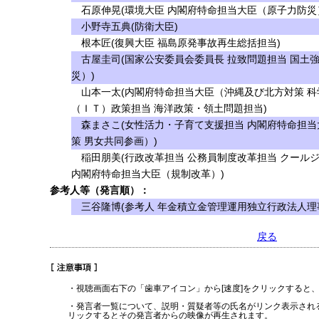
石原伸晃(環境大臣 内閣府特命担当大臣（原子力防災
小野寺五典(防衛大臣)
根本匠(復興大臣 福島原発事故再生総括担当)
古屋圭司(国家公安委員会委員長 拉致問題担当 国土
災）)
山本一太(内閣府特命担当大臣（沖縄及び北方対策 科
（ＩＴ）政策担当 海洋政策・領土問題担当)
森まさこ(女性活力・子育て支援担当 内閣府特命担当
策 男女共同参画）)
稲田朋美(行政改革担当 公務員制度改革担当 クール
内閣府特命担当大臣（規制改革）)
参考人等（発言順）：
三谷隆博(参考人 年金積立金管理運用独立行政法人理
戻る
・視聴画面右下の「歯車アイコン」から[速度]をクリックすると
・発言者一覧について、説明・質疑者等の氏名がリンク表示され
リックするとその発言者からの映像が再生されます。