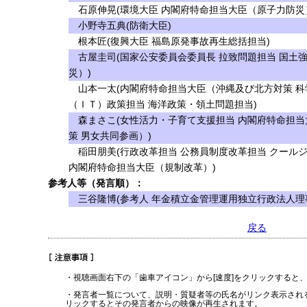
石原伸晃(環境大臣 内閣府特命担当大臣（原子力防災
小野寺五典(防衛大臣)
根本匠(復興大臣 福島原発事故再生総括担当)
古屋圭司(国家公安委員会委員長 拉致問題担当 国土
災）)
山本一太(内閣府特命担当大臣（沖縄及び北方対策 科
（ＩＴ）政策担当 海洋政策・領土問題担当)
森まさこ(女性活力・子育て支援担当 内閣府特命担当
策 男女共同参画）)
稲田朋美(行政改革担当 公務員制度改革担当 クール
内閣府特命担当大臣（規制改革）)
参考人等（発言順）：
三谷隆博(参考人 年金積立金管理運用独立行政法人理
戻る
・視聴画面右下の「歯車アイコン」から[速度]をクリックすると
・発言者一覧について、説明・質疑者等の氏名がリンク表示され
リックするとその発言者からの映像が再生されます。