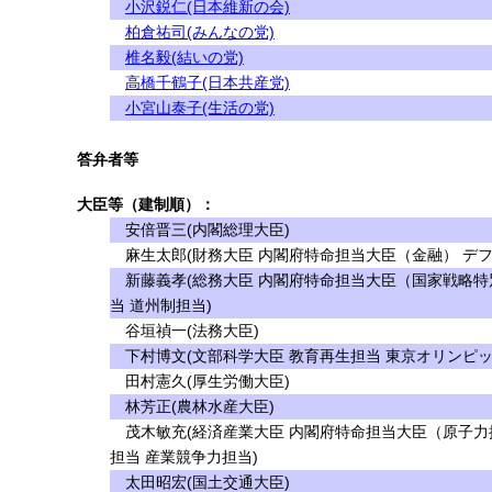
小沢鋭仁(日本維新の会)
柏倉祐司(みんなの党)
椎名毅(結いの党)
高橋千鶴子(日本共産党)
小宮山泰子(生活の党)
答弁者等
大臣等（建制順）：
安倍晋三(内閣総理大臣)
麻生太郎(財務大臣 内閣府特命担当大臣（金融） デフ
新藤義孝(総務大臣 内閣府特命担当大臣（国家戦略特
当 道州制担当)
谷垣禎一(法務大臣)
下村博文(文部科学大臣 教育再生担当 東京オリンピッ
田村憲久(厚生労働大臣)
林芳正(農林水産大臣)
茂木敏充(経済産業大臣 内閣府特命担当大臣（原子力
担当 産業競争力担当)
太田昭宏(国土交通大臣)