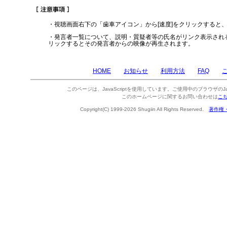
・視聴画面右下の「歯車アイコン」から[速度]をクリックすると
・発言者一覧について、説明・質疑者等の氏名がリンク表示され
リックするとその発言者からの映像が再生されます。
HOME
お知らせ
利用方法
FAQ
このページは、JavaScriptを使用しています。ご使用中のブラウザのJa
このホームページに関するお問い合わせは
こ
Copyright(C) 1999-2026 Shugiin All Rights Reserved.
著作権