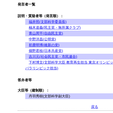
発言者一覧
説明・質疑者等（発言順）：
福井照(文部科学委員長)
柚木道義(民主党・無所属クラブ)
青山周平(自由民主党)
中野洋昌(公明党)
初鹿明博(維新の党)
畑野君枝(日本共産党)
吉川元(社会民主党・市民連合)
下村博文(文部科学大臣 教育再生担当 東京オリンピ
パラリンピック担当)
答弁者等
大臣等（建制順）：
丹羽秀樹(文部科学副大臣)
戻る