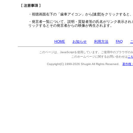
・視聴画面右下の「歯車アイコン」から[速度]をクリックすると
・発言者一覧について、説明・質疑者等の氏名がリンク表示され
リックするとその発言者からの映像が再生されます。
HOME
お知らせ
利用方法
FAQ
このページは、JavaScriptを使用しています。ご使用中のブラウザのJa
このホームページに関するお問い合わせは
こ
Copyright(C) 1999-2026 Shugiin All Rights Reserved.
著作権