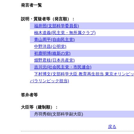
発言者一覧
説明・質疑者等（発言順）：
福井照(文部科学委員長)
柚木道義(民主党・無所属クラブ)
青山周平(自由民主党)
中野洋昌(公明党)
初鹿明博(維新の党)
畑野君枝(日本共産党)
吉川元(社会民主党・市民連合)
下村博文(文部科学大臣 教育再生担当 東京オリンピ
パラリンピック担当)
答弁者等
大臣等（建制順）：
丹羽秀樹(文部科学副大臣)
戻る