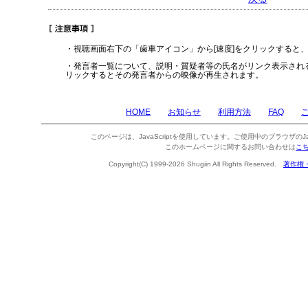
・視聴画面右下の「歯車アイコン」から[速度]をクリックすると
・発言者一覧について、説明・質疑者等の氏名がリンク表示され
リックするとその発言者からの映像が再生されます。
HOME
お知らせ
利用方法
FAQ
このページは、JavaScriptを使用しています。ご使用中のブラウザのJa
このホームページに関するお問い合わせは
こ
Copyright(C) 1999-2026 Shugiin All Rights Reserved.
著作権