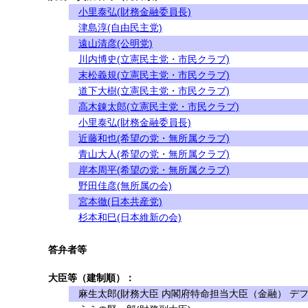
小里泰弘(財務金融委員長)
津島淳(自由民主党)
遠山清彦(公明党)
川内博史(立憲民主党・市民クラブ)
末松義規(立憲民主党・市民クラブ)
道下大樹(立憲民主党・市民クラブ)
高木錬太郎(立憲民主党・市民クラブ)
小里泰弘(財務金融委員長)
近藤和也(希望の党・無所属クラブ)
青山大人(希望の党・無所属クラブ)
岸本周平(希望の党・無所属クラブ)
野田佳彦(無所属の会)
宮本徹(日本共産党)
杉本和巳(日本維新の会)
答弁者等
大臣等（建制順）：
麻生太郎(財務大臣 内閣府特命担当大臣（金融） デフ