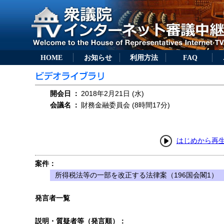
HOME
お知らせ
利用方法
FAQ
開会日
：
2018年2月21日 (水)
会議名
：
財務金融委員会 (8時間17分)
はじめから再
案件：
所得税法等の一部を改正する法律案（196国会閣1）
発言者一覧
説明・質疑者等（発言順）：