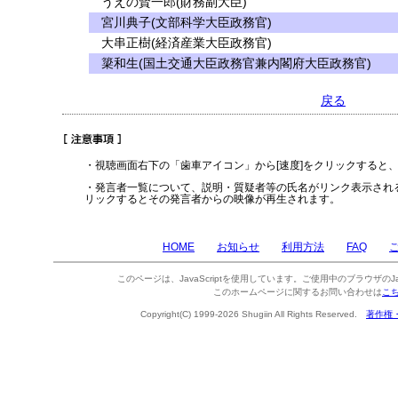
うえの賢一郎(財務副大臣)
宮川典子(文部科学大臣政務官)
大串正樹(経済産業大臣政務官)
簗和生(国土交通大臣政務官兼内閣府大臣政務官)
戻る
・視聴画面右下の「歯車アイコン」から[速度]をクリックすると
・発言者一覧について、説明・質疑者等の氏名がリンク表示され
リックするとその発言者からの映像が再生されます。
HOME
お知らせ
利用方法
FAQ
このページは、JavaScriptを使用しています。ご使用中のブラウザのJa
このホームページに関するお問い合わせは
こ
Copyright(C) 1999-2026 Shugiin All Rights Reserved.
著作権