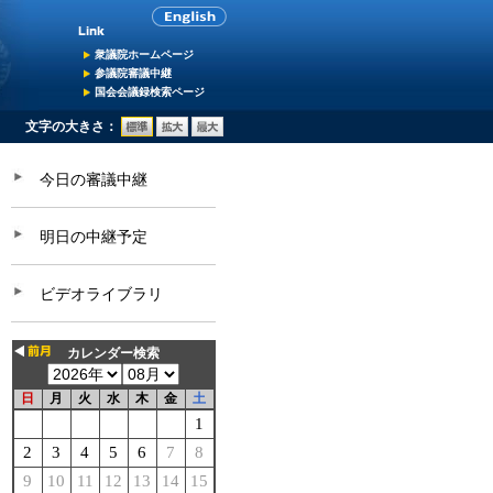
衆議院ホームページ
参議院審議中継
国会会議録検索ページ
文字の大きさ：
今日の審議中継
明日の中継予定
ビデオライブラリ
カレンダー検索
日
月
火
水
木
金
土
1
2
3
4
5
6
7
8
9
10
11
12
13
14
15