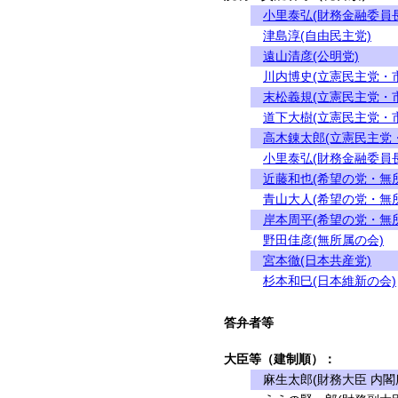
小里泰弘(財務金融委員長
津島淳(自由民主党)
遠山清彦(公明党)
川内博史(立憲民主党・
末松義規(立憲民主党・
道下大樹(立憲民主党・
高木錬太郎(立憲民主党
小里泰弘(財務金融委員長
近藤和也(希望の党・無
青山大人(希望の党・無
岸本周平(希望の党・無
野田佳彦(無所属の会)
宮本徹(日本共産党)
杉本和巳(日本維新の会)
答弁者等
大臣等（建制順）：
麻生太郎(財務大臣 内閣