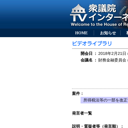
HOME
お知らせ
開会日
：
2018年2月21日 
会議名
：
財務金融委員会 (
案件：
所得税法等の一部を改正
発言者一覧
説明・質疑者等（発言順）：