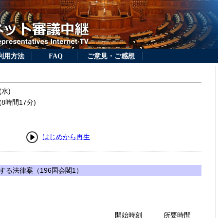
利用方法
FAQ
ご意見・ご感想
(水)
8時間17分)
はじめから再生
する法律案（196国会閣1）
開始時刻
所要時間