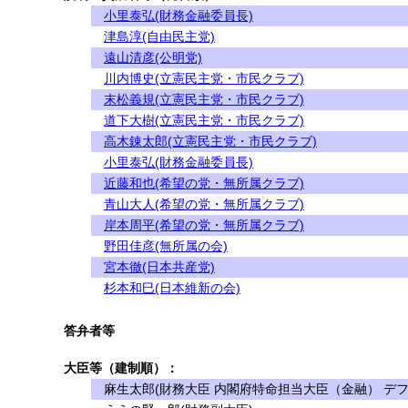
小里泰弘(財務金融委員長)
津島淳(自由民主党)
遠山清彦(公明党)
川内博史(立憲民主党・市民クラブ)
末松義規(立憲民主党・市民クラブ)
道下大樹(立憲民主党・市民クラブ)
高木錬太郎(立憲民主党・市民クラブ)
小里泰弘(財務金融委員長)
近藤和也(希望の党・無所属クラブ)
青山大人(希望の党・無所属クラブ)
岸本周平(希望の党・無所属クラブ)
野田佳彦(無所属の会)
宮本徹(日本共産党)
杉本和巳(日本維新の会)
答弁者等
大臣等（建制順）：
麻生太郎(財務大臣 内閣府特命担当大臣（金融） デフ