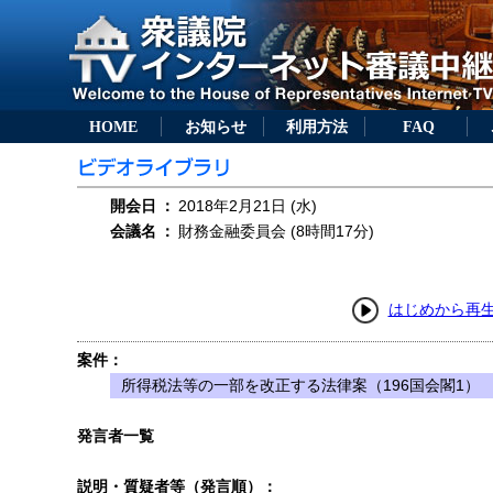
HOME
お知らせ
利用方法
FAQ
開会日
：
2018年2月21日 (水)
会議名
：
財務金融委員会 (8時間17分)
はじめから再
案件：
所得税法等の一部を改正する法律案（196国会閣1）
発言者一覧
説明・質疑者等（発言順）：