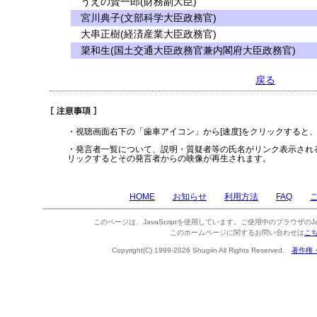
うえの賢一郎(財務副大臣)
宮川典子(文部科学大臣政務官)
大串正樹(経済産業大臣政務官)
簗和生(国土交通大臣政務官兼内閣府大臣政務官)
戻る
・視聴画面右下の「歯車アイコン」から[速度]をクリックすると
・発言者一覧について、説明・質疑者等の氏名がリンク表示され
リックするとその発言者からの映像が再生されます。
HOME
お知らせ
利用方法
FAQ
このページは、JavaScriptを使用しています。ご使用中のブラウザのJa
このホームページに関するお問い合わせは
こ
Copyright(C) 1999-2026 Shugiin All Rights Reserved.
著作権