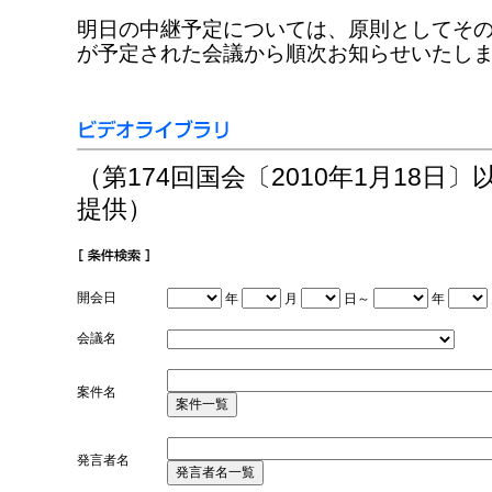
明日の中継予定については、原則としてそ
が予定された会議から順次お知らせいたし
（第174回国会〔2010年1月18日
提供）
開会日
年
月
日～
年
会議名
案件名
発言者名