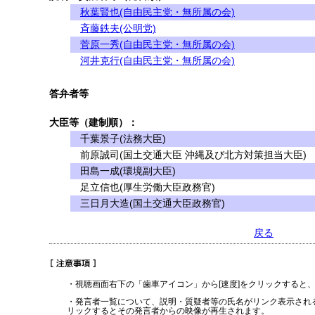
秋葉賢也(自由民主党・無所属の会)
斉藤鉄夫(公明党)
菅原一秀(自由民主党・無所属の会)
河井克行(自由民主党・無所属の会)
答弁者等
大臣等（建制順）：
千葉景子(法務大臣)
前原誠司(国土交通大臣 沖縄及び北方対策担当大臣)
田島一成(環境副大臣)
足立信也(厚生労働大臣政務官)
三日月大造(国土交通大臣政務官)
戻る
・視聴画面右下の「歯車アイコン」から[速度]をクリックすると
・発言者一覧について、説明・質疑者等の氏名がリンク表示され
リックするとその発言者からの映像が再生されます。