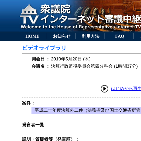
HOME
お知らせ
利用方法
FAQ
開会日
：
2010年5月20日 (木)
会議名
：
決算行政監視委員会第四分科会 (1時間37分)
はじめから再
案件：
平成二十年度決算外二件（法務省及び国土交通省所管
発言者一覧
説明・質疑者等（発言順）：