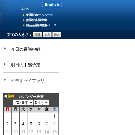
衆議院ホームページ
参議院審議中継
国会会議録検索ページ
文字の大きさ：
今日の審議中継
明日の中継予定
ビデオライブラリ
カレンダー検索
日
月
火
水
木
金
土
1
2
3
4
5
6
7
8
9
10
11
12
13
14
15