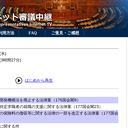
利用方法
FAQ
ご意見・ご感想
(水)
3時間27分)
はじめから再生
開発機構法を廃止する法律案（176国会閣9）
特定求職者の就職の支援に関する法律案（177国会閣23）
の保険料の徴収等に関する法律の一部を改正する法律案（177国会
に関する件