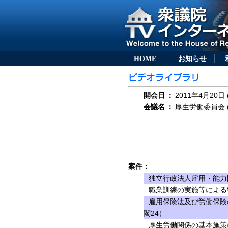
HOME
お知らせ
開会日
：
2011年4月20日 
会議名
：
厚生労働委員会 (
案件：
独立行政法人雇用・能力
職業訓練の実施等による
雇用保険法及び労働保険
閣24）
厚生労働関係の基本施策