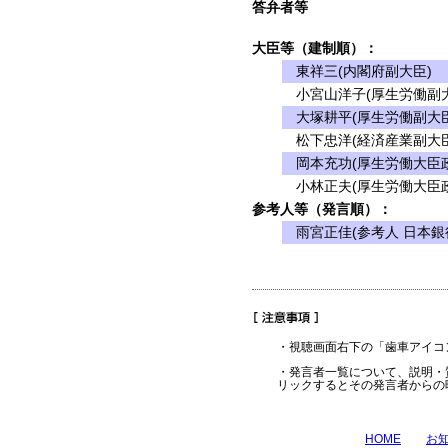
答弁者等
大臣等（建制順）：
東祥三(内閣府副大臣)
小宮山洋子(厚生労働副大
大塚耕平(厚生労働副大臣
松下忠洋(経済産業副大臣
岡本充功(厚生労働大臣政
小林正夫(厚生労働大臣政
参考人等（発言順）：
雨宮正佳(参考人 日本銀
・視聴画面右下の「歯車アイコ
・発言者一覧について、説明・
リックするとその発言者からの
HOME
お