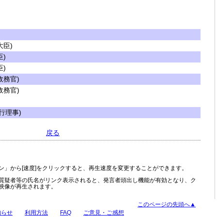
臣)
)
)
務官)
務官)
行理事)
戻る
ン」から[速度]をクリックすると、再生速度を変更することができます。
質疑者等の氏名がリンク表示されると、発言者頭出し機能が有効となり、ク
映像が再生されます。
このページの先頭へ▲
知らせ
利用方法
FAQ
ご意見・ご感想