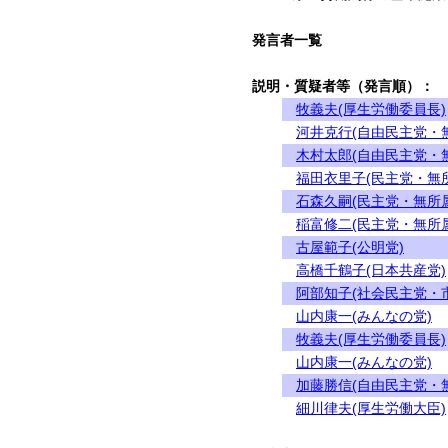
発言者一覧
説明・質疑者等（発言順）：
牧義夫(厚生労働委員長)
河井克行(自由民主党・
木村太郎(自由民主党・
福田衣里子(民主党・無
石森久嗣(民主党・無所
稲富修二(民主党・無所
古屋範子(公明党)
高橋千鶴子(日本共産党)
阿部知子(社会民主党・
山内康一(みんなの党)
牧義夫(厚生労働委員長)
山内康一(みんなの党)
加藤勝信(自由民主党・
細川律夫(厚生労働大臣)