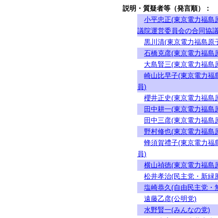
説明・質疑者等（発言順）：
小平忠正(東京電力福島
議院運営委員会の合同協議
黒川清(東京電力福島原
石橋克彦(東京電力福島
大島賢三(東京電力福島
崎山比早子(東京電力福
員)
櫻井正史(東京電力福島
田中耕一(東京電力福島
田中三彦(東京電力福島
野村修也(東京電力福島
蜂須賀禮子(東京電力福
員)
横山禎徳(東京電力福島
松井孝治(民主党・新緑
塩崎恭久(自由民主党・
遠藤乙彦(公明党)
水野賢一(みんなの党)