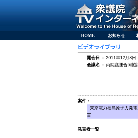
HOME
お知らせ
開会日
：
2011年12月8日 
会議名
：
両院議運合同協議会
案件：
東京電力福島原子力発電
言
発言者一覧