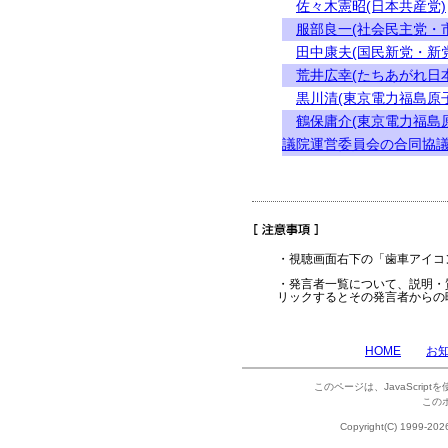
佐々木憲昭(日本共産党)
服部良一(社会民主党・
田中康夫(国民新党・新
荒井広幸(たちあがれ日
黒川清(東京電力福島原
鶴保庸介(東京電力福島
議院運営委員会の合同協議
・視聴画面右下の「歯車アイコ
・発言者一覧について、説明・
リックするとその発言者からの
HOME
お
このページは、JavaScrip
この
Copyright(C) 1999-202