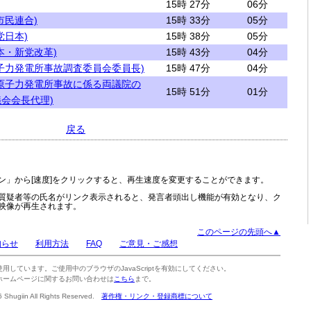
15時 27分
06分
市民連合)
15時 33分
05分
党日本)
15時 38分
05分
本・新党改革)
15時 43分
04分
子力発電所事故調査委員会委員長)
15時 47分
04分
原子力発電所事故に係る両議院の
15時 51分
01分
会会長代理)
戻る
ン」から[速度]をクリックすると、再生速度を変更することができます。
質疑者等の氏名がリンク表示されると、発言者頭出し機能が有効となり、ク
映像が再生されます。
このページの先頭へ▲
知らせ
利用方法
FAQ
ご意見・ご感想
tを使用しています。ご使用中のブラウザのJavaScriptを有効にしてください。
ホームページに関するお問い合わせは
こちら
まで。
6 Shugiin All Rights Reserved.
著作権・リンク・登録商標について