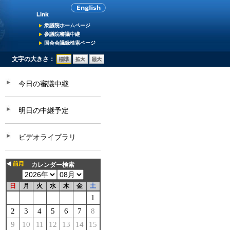
衆議院ホームページ
参議院審議中継
国会会議録検索ページ
文字の大きさ：
今日の審議中継
明日の中継予定
ビデオライブラリ
カレンダー検索
日
月
火
水
木
金
土
1
2
3
4
5
6
7
8
9
10
11
12
13
14
15