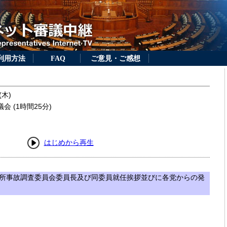
利用方法
FAQ
ご意見・ご感想
(木)
 (1時間25分)
はじめから再生
所事故調査委員会委員長及び同委員就任挨拶並びに各党からの発