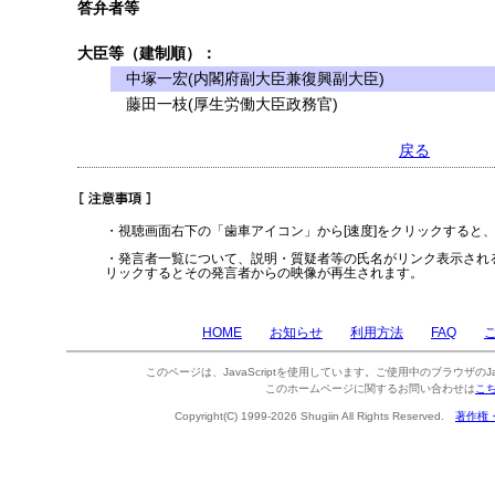
答弁者等
大臣等（建制順）：
中塚一宏(内閣府副大臣兼復興副大臣)
藤田一枝(厚生労働大臣政務官)
戻る
・視聴画面右下の「歯車アイコン」から[速度]をクリックすると
・発言者一覧について、説明・質疑者等の氏名がリンク表示され
リックするとその発言者からの映像が再生されます。
HOME
お知らせ
利用方法
FAQ
このページは、JavaScriptを使用しています。ご使用中のブラウザのJa
このホームページに関するお問い合わせは
こ
Copyright(C) 1999-2026 Shugiin All Rights Reserved.
著作権