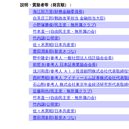
説明・質疑者等（発言順）：
海江田万里(財務金融委員長)
自見庄三郎(郵政改革担当 金融担当大臣)
小野塚勝俊(民主党・無所属クラブ)
竹本直一(自由民主党・無所属の会)
竹内譲(公明党)
佐々木憲昭(日本共産党)
豊田潤多郎(新党きづな)
野中隆史(参考人 一般社団法人信託協会会長)
前哲夫(参考人 日本証券業協会会長)
浅川和彦(参考人 ＡＩＪ投資顧問株式会社代表取締役
西村秀昭(参考人 アイティーエム証券株式会社代表取
石山勲(参考人 株式会社東京年金経済研究所代表取締
近藤和也(民主党・無所属クラブ)
竹本直一(自由民主党・無所属の会)
竹内譲(公明党)
佐々木憲昭(日本共産党)
豊田潤多郎(新党きづな)