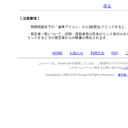
戻る
・視聴画面右下の「歯車アイコン」から[速度]をクリックすると
・発言者一覧について、説明・質疑者等の氏名がリンク表示され
リックするとその発言者からの映像が再生されます。
HOME
お知らせ
利用方法
FAQ
このページは、JavaScriptを使用しています。ご使用中のブラウザのJa
このホームページに関するお問い合わせは
こ
Copyright(C) 1999-2026 Shugiin All Rights Reserved.
著作権