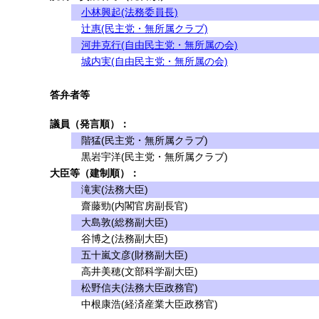
小林興起(法務委員長)
辻惠(民主党・無所属クラブ)
河井克行(自由民主党・無所属の会)
城内実(自由民主党・無所属の会)
答弁者等
議員（発言順）：
階猛(民主党・無所属クラブ)
黒岩宇洋(民主党・無所属クラブ)
大臣等（建制順）：
滝実(法務大臣)
齋藤勁(内閣官房副長官)
大島敦(総務副大臣)
谷博之(法務副大臣)
五十嵐文彦(財務副大臣)
高井美穂(文部科学副大臣)
松野信夫(法務大臣政務官)
中根康浩(経済産業大臣政務官)