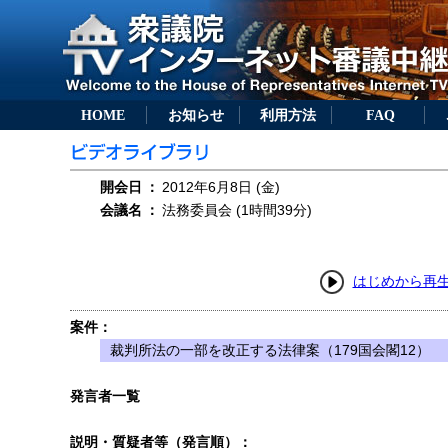
HOME
お知らせ
利用方法
FAQ
開会日
：
2012年6月8日 (金)
会議名
：
法務委員会 (1時間39分)
はじめから再
案件：
裁判所法の一部を改正する法律案（179国会閣12）
発言者一覧
説明・質疑者等（発言順）：