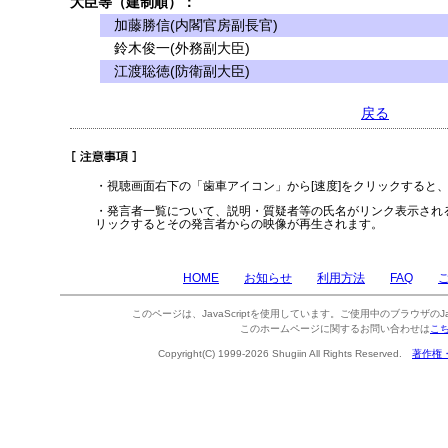
大臣等（建制順）：
加藤勝信(内閣官房副長官)
鈴木俊一(外務副大臣)
江渡聡徳(防衛副大臣)
戻る
・視聴画面右下の「歯車アイコン」から[速度]をクリックすると
・発言者一覧について、説明・質疑者等の氏名がリンク表示され
リックするとその発言者からの映像が再生されます。
HOME
お知らせ
利用方法
FAQ
このページは、JavaScriptを使用しています。ご使用中のブラウザのJa
このホームページに関するお問い合わせは
こ
Copyright(C) 1999-2026 Shugiin All Rights Reserved.
著作権