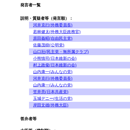
発言者一覧
説明・質疑者等（発言順）：
河井克行(外務委員長)
若林健太(外務大臣政務官)
原田義昭(自由民主党)
佐藤茂樹(公明党)
山口壯(民主党・無所属クラブ)
小熊慎司(日本維新の会)
村上政俊(日本維新の会)
山内康一(みんなの党)
河井克行(外務委員長)
山内康一(みんなの党)
笠井亮(日本共産党)
玉城デニー(生活の党)
岸田文雄(外務大臣)
答弁者等