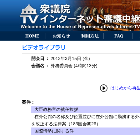
HOME
お知らせ
利用方法
FAQ
開会日
：
2013年3月15日 (金)
会議名
：
外務委員会 (4時間13分)
はじめから再
案件：
大臣政務官の就任挨拶
在外公館の名称及び位置並びに在外公館に勤務する外
を改正する法律案（183国会閣26）
国際情勢に関する件