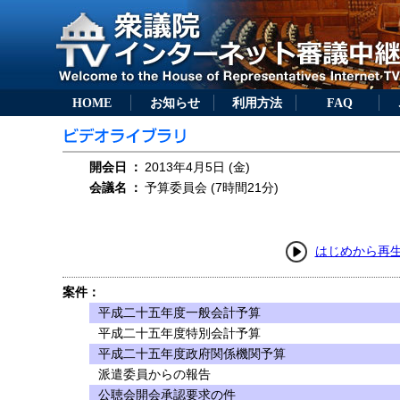
HOME
お知らせ
利用方法
FAQ
開会日
：
2013年4月5日 (金)
会議名
：
予算委員会 (7時間21分)
はじめから再
案件：
平成二十五年度一般会計予算
平成二十五年度特別会計予算
平成二十五年度政府関係機関予算
派遣委員からの報告
公聴会開会承認要求の件