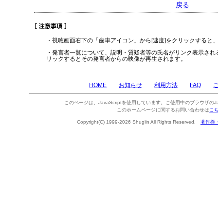
戻る
・視聴画面右下の「歯車アイコン」から[速度]をクリックすると
・発言者一覧について、説明・質疑者等の氏名がリンク表示され
リックするとその発言者からの映像が再生されます。
HOME
お知らせ
利用方法
FAQ
このページは、JavaScriptを使用しています。ご使用中のブラウザのJa
このホームページに関するお問い合わせは
こ
Copyright(C) 1999-2026 Shugiin All Rights Reserved.
著作権