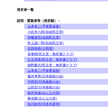
発言者一覧
説明・質疑者等（発言順）：
山本有二(予算委員長)
小此木八郎(自由民主党)
伊藤達也(自由民主党)
村上誠一郎(自由民主党)
石田祝稔(公明党)
長妻昭(民主党・無所属クラブ)
辻元清美(民主党・無所属クラブ)
細野豪志(民主党・無所属クラブ)
山本有二(予算委員長)
藤井孝男(日本維新の会)
中田宏(日本維新の会)
山田宏(日本維新の会)
柿沢未途(みんなの党)
椎名毅(みんなの党)
塩川鉄也(日本共産党)