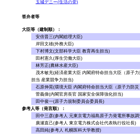
玉城デニー(生活の党)
答弁者等
大臣等（建制順）：
安倍晋三(内閣総理大臣)
岸田文雄(外務大臣)
下村博文(文部科学大臣 教育再生担当)
田村憲久(厚生労働大臣)
林芳正(農林水産大臣)
茂木敏充(経済産業大臣 内閣府特命担当大臣（原子力
担当 産業競争力担当)
石原伸晃(環境大臣 内閣府特命担当大臣（原子力防災
菅義偉(内閣官房長官 国家安全保障強化担当)
田中俊一(原子力規制委員会委員長)
参考人等（発言順）：
田中三彦(参考人 元東京電力福島原子力発電所事故調
廣瀬直己(参考人 東京電力株式会社代表執行役社長)
高田純(参考人 札幌医科大学教授)