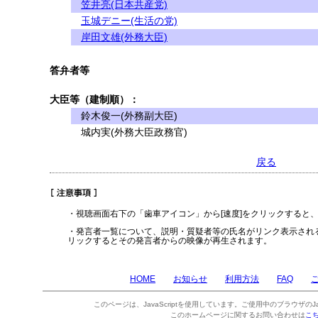
笠井亮(日本共産党)
玉城デニー(生活の党)
岸田文雄(外務大臣)
答弁者等
大臣等（建制順）：
鈴木俊一(外務副大臣)
城内実(外務大臣政務官)
戻る
・視聴画面右下の「歯車アイコン」から[速度]をクリックすると
・発言者一覧について、説明・質疑者等の氏名がリンク表示され
リックするとその発言者からの映像が再生されます。
HOME
お知らせ
利用方法
FAQ
このページは、JavaScriptを使用しています。ご使用中のブラウザのJa
このホームページに関するお問い合わせは
こ