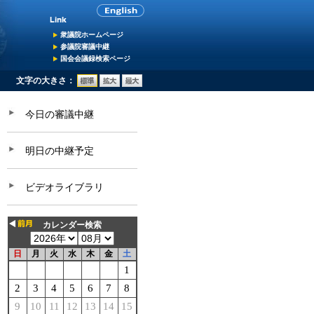
衆議院ホームページ
参議院審議中継
国会会議録検索ページ
文字の大きさ：
今日の審議中継
明日の中継予定
ビデオライブラリ
カレンダー検索
日
月
火
水
木
金
土
1
2
3
4
5
6
7
8
9
10
11
12
13
14
15