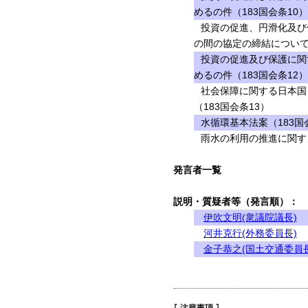
めるの件（183国会条10）
投資の促進、円滑化及び
の間の協定の締結について
投資の促進及び保護に関
めるの件（183国会条12）
社会保障に関する日本国
（183国会条13）
水循環基本法案（183国
雨水の利用の推進に関する
発言者一覧
説明・質疑者等（発言順）：
伊吹文明(衆議院議長)
河井克行(外務委員長)
金子恭之(国土交通委員長