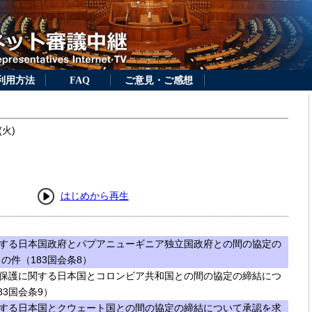
利用方法
FAQ
ご意見・ご感想
(火)
はじめから再生
する日本国政府とパプアニューギニア独立国政府との間の協定の
の件（183国会条8）
保護に関する日本国とコロンビア共和国との間の協定の締結につ
3国会条9）
する日本国とクウェート国との間の協定の締結について承認を求