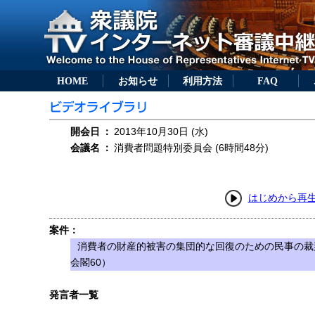
HOME
お知らせ
利用方法
FAQ
開会日
：
2013年10月30日 (水)
会議名
：
消費者問題特別委員会 (6時間48分)
はじめから再
案件：
消費者の財産的被害の集団的な回復のための民事の裁
会閣60）
発言者一覧