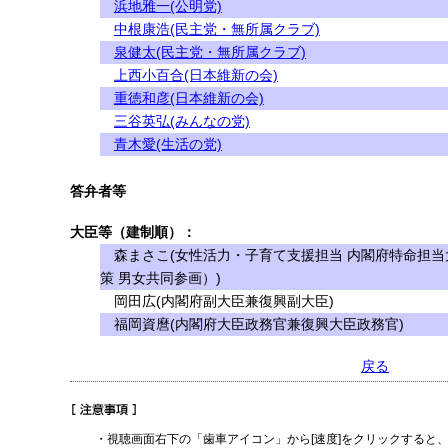
浜地雅一(公明党)
中根康浩(民主党・無所属クラブ)
泉健太(民主党・無所属クラブ)
上西小百合(日本維新の会)
重徳和彦(日本維新の会)
三谷英弘(みんなの党)
青木愛(生活の党)
答弁者等
大臣等（建制順）：
森まさこ(女性活力・子育て支援担当 内閣府特命担当
策 男女共同参画）)
岡田広(内閣府副大臣兼復興副大臣)
福岡資麿(内閣府大臣政務官兼復興大臣政務官)
戻る
・視聴画面右下の「歯車アイコン」から[速度]をクリックすると