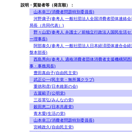
説明・質疑者等（発言順）：
山本幸三(消費者問題特別委員長)
河野康子(参考人 一般社団法人全国消費者団体連絡会
局長（共同代表）)
野々山宏(参考人 弁護士／前独立行政法人国民生活セ
ー理事長)
阿部泰久(参考人 一般社団法人日本経済団体連合会経
盤本部長)
西島秀向(参考人 適格消費者団体消費者支援機構関西
事・事務局長)
豊田真由子(自由民主党)
武正公一(民主党・無所属クラブ)
重徳和彦(日本維新の会)
古屋範子(公明党)
三谷英弘(みんなの党)
穀田恵二(日本共産党)
青木愛(生活の党)
山本幸三(消費者問題特別委員長)
宮崎政久(自由民主党)