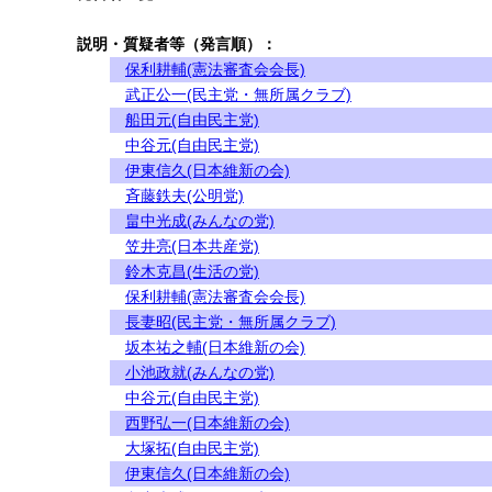
説明・質疑者等（発言順）：
保利耕輔(憲法審査会会長)
武正公一(民主党・無所属クラブ)
船田元(自由民主党)
中谷元(自由民主党)
伊東信久(日本維新の会)
斉藤鉄夫(公明党)
畠中光成(みんなの党)
笠井亮(日本共産党)
鈴木克昌(生活の党)
保利耕輔(憲法審査会会長)
長妻昭(民主党・無所属クラブ)
坂本祐之輔(日本維新の会)
小池政就(みんなの党)
中谷元(自由民主党)
西野弘一(日本維新の会)
大塚拓(自由民主党)
伊東信久(日本維新の会)