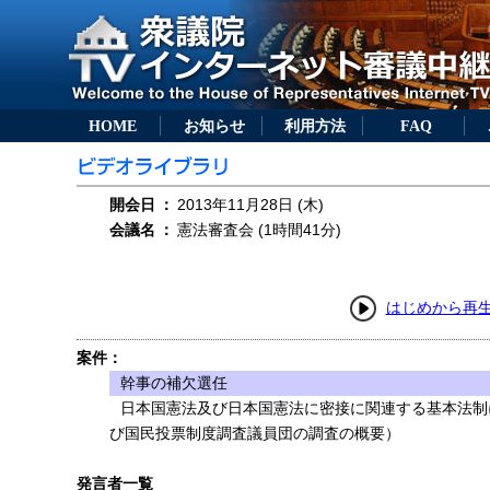
HOME
お知らせ
利用方法
FAQ
開会日
：
2013年11月28日 (木)
会議名
：
憲法審査会 (1時間41分)
はじめから再
案件：
幹事の補欠選任
日本国憲法及び日本国憲法に密接に関連する基本法制
び国民投票制度調査議員団の調査の概要）
発言者一覧