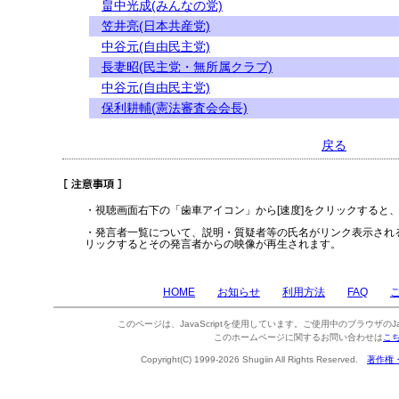
畠中光成(みんなの党)
笠井亮(日本共産党)
中谷元(自由民主党)
長妻昭(民主党・無所属クラブ)
中谷元(自由民主党)
保利耕輔(憲法審査会会長)
戻る
・視聴画面右下の「歯車アイコン」から[速度]をクリックすると
・発言者一覧について、説明・質疑者等の氏名がリンク表示され
リックするとその発言者からの映像が再生されます。
HOME
お知らせ
利用方法
FAQ
このページは、JavaScriptを使用しています。ご使用中のブラウザのJa
このホームページに関するお問い合わせは
こ
Copyright(C) 1999-2026 Shugiin All Rights Reserved.
著作権