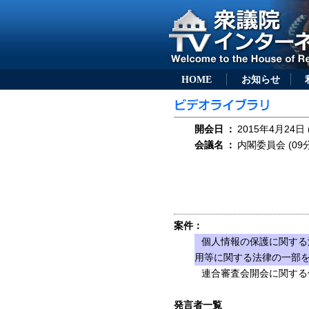
HOME
お知らせ
開会日
：
2015年4月24日 
会議名
：
内閣委員会 (09分
案件：
個人情報の保護に関する
用等に関する法律の一部を
連合審査会開会に関する
発言者一覧