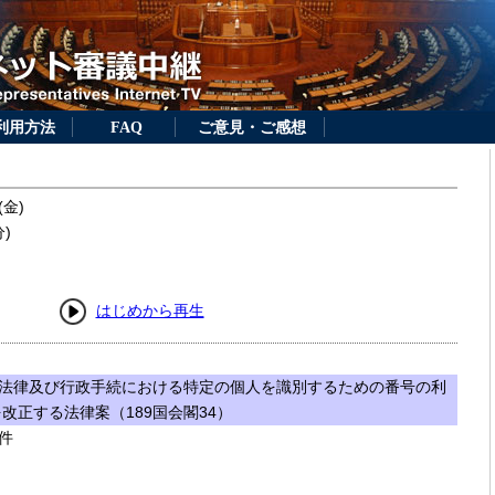
利用方法
FAQ
ご意見・ご感想
(金)
)
はじめから再生
法律及び行政手続における特定の個人を識別するための番号の利
改正する法律案（189国会閣34）
件