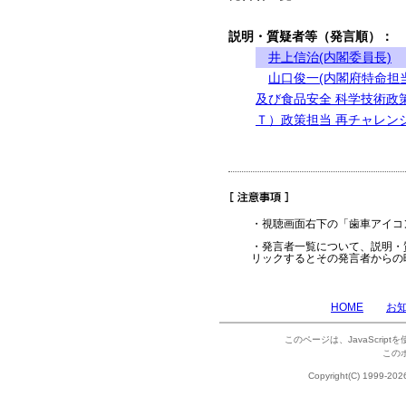
説明・質疑者等（発言順）：
井上信治(内閣委員長)
山口俊一(内閣府特命担
及び食品安全 科学技術政
Ｔ）政策担当 再チャレン
・視聴画面右下の「歯車アイコ
・発言者一覧について、説明・
リックするとその発言者からの
HOME
お
このページは、JavaScrip
この
Copyright(C) 1999-202