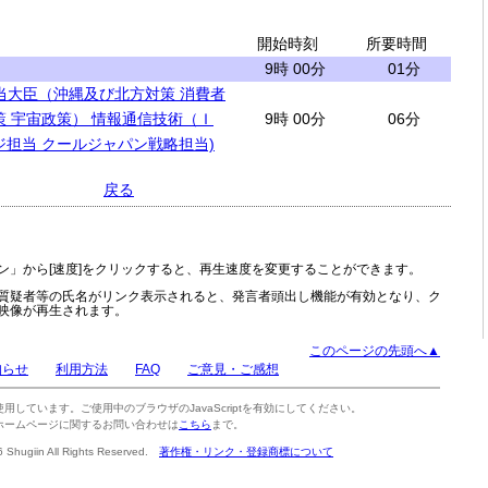
開始時刻
所要時間
9時 00分
01分
当大臣（沖縄及び北方対策 消費者
策 宇宙政策） 情報通信技術（Ｉ
9時 00分
06分
ジ担当 クールジャパン戦略担当)
戻る
ン」から[速度]をクリックすると、再生速度を変更することができます。
質疑者等の氏名がリンク表示されると、発言者頭出し機能が有効となり、ク
映像が再生されます。
このページの先頭へ▲
知らせ
利用方法
FAQ
ご意見・ご感想
tを使用しています。ご使用中のブラウザのJavaScriptを有効にしてください。
ホームページに関するお問い合わせは
こちら
まで。
6 Shugiin All Rights Reserved.
著作権・リンク・登録商標について