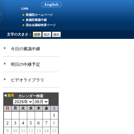
衆議院ホームページ
参議院審議中継
国会会議録検索ページ
文字の大きさ：
今日の審議中継
明日の中継予定
ビデオライブラリ
カレンダー検索
日
月
火
水
木
金
土
1
2
3
4
5
6
7
8
9
10
11
12
13
14
15