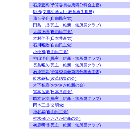
石原宏高(予算委員会第四分科会主査)
馳浩(文部科学大臣 教育再生担当)
務台俊介(自由民主党)
田島一成(民主・維新・無所属クラブ)
大串正樹(自由民主党)
本村伸子(日本共産党)
石川昭政(自由民主党)
小松裕(自由民主党)
神山洋介(民主・維新・無所属クラブ)
長島昭久(民主・維新・無所属クラブ)
石原宏高(予算委員会第四分科会主査)
鈴木義弘(改革結集の会)
木下智彦(おおさか維新の会)
宮本岳志(日本共産党)
岡本充功(民主・維新・無所属クラブ)
岡本三成(公明党)
神谷昇(自由民主党)
椎木保(おおさか維新の会)
初鹿明博(民主・維新・無所属クラブ)