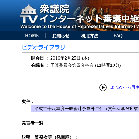
HOME
お知らせ
利用方法
FAQ
開会日
：
2016年2月25日 (木)
会議名
：
予算委員会第四分科会 (11時間10分)
はじめから再
案件：
平成二十八年度一般会計予算外二件（文部科学省所管
発言者一覧
説明・質疑者等（発言順）：