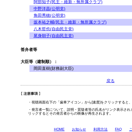
阿部知子(民主・維新・無所属クラブ)
中野洋昌(公明党)
角田秀穂(公明党)
坂本祐之輔(民主・維新・無所属クラブ)
八木哲也(自由民主党)
尾身朝子(自由民主党)
答弁者等
大臣等（建制順）：
岡田直樹(財務副大臣)
戻る
・視聴画面右下の「歯車アイコン」から[速度]をクリックすると
・発言者一覧について、説明・質疑者等の氏名がリンク表示され
リックするとその発言者からの映像が再生されます。
HOME
お知らせ
利用方法
FAQ