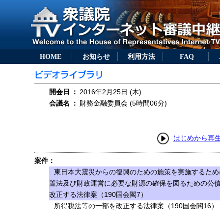
HOME
お知らせ
利用方法
FAQ
開会日
：
2016年2月25日 (木)
会議名
：
財務金融委員会 (5時間06分)
はじめから再
案件：
東日本大震災からの復興のための施策を実施するため
置法及び財政運営に必要な財源の確保を図るための公
改正する法律案（190国会閣7）
所得税法等の一部を改正する法律案（190国会閣16）