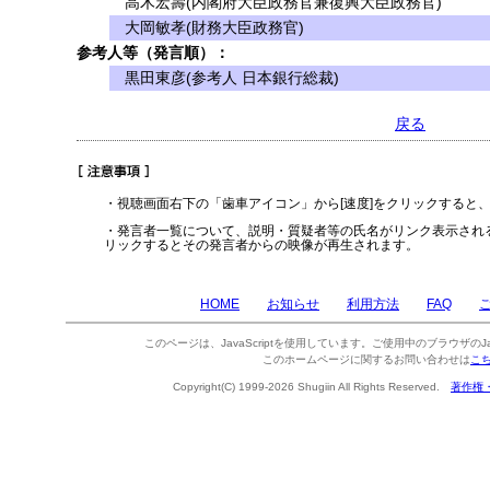
高木宏壽(内閣府大臣政務官兼復興大臣政務官)
大岡敏孝(財務大臣政務官)
参考人等（発言順）：
黒田東彦(参考人 日本銀行総裁)
戻る
・視聴画面右下の「歯車アイコン」から[速度]をクリックすると
・発言者一覧について、説明・質疑者等の氏名がリンク表示され
リックするとその発言者からの映像が再生されます。
HOME
お知らせ
利用方法
FAQ
このページは、JavaScriptを使用しています。ご使用中のブラウザのJa
このホームページに関するお問い合わせは
こ
Copyright(C) 1999-2026 Shugiin All Rights Reserved.
著作権