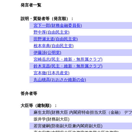
発言者一覧
説明・質疑者等（発言順）：
宮下一郎(財務金融委員長)
野中厚(自由民主党)
田野瀬太道(自由民主党)
根本幸典(自由民主党)
伊藤渉(公明党)
宮崎岳志(民主・維新・無所属クラブ)
鈴木克昌(民主・維新・無所属クラブ)
宮本徹(日本共産党)
丸山穂高(おおさか維新の会)
答弁者等
大臣等（建制順）：
麻生太郎(財務大臣 内閣府特命担当大臣（金融） デフ
坂井学(財務副大臣)
若宮健嗣(防衛副大臣兼内閣府副大臣)