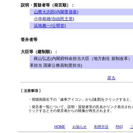
説明・質疑者等（発言順）：
山際大志郎(内閣委員長)
小寺裕雄(自由民主党)
浜地雅一(公明党)
答弁者等
大臣等（建制順）：
梶山弘志(内閣府特命担当大臣（地方創生 規制改革）
革担当 国家公務員制度担当)
戻る
・視聴画面右下の「歯車アイコン」から[速度]をクリックすると
・発言者一覧について、説明・質疑者等の氏名がリンク表示され
リックするとその発言者からの映像が再生されます。
HOME
お知らせ
利用方法
FAQ