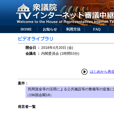
HOME
お知らせ
利用方法
FAQ
開会日
：
2018年4月20日 (金)
会議名
：
内閣委員会 (1時間53分)
はじめから再
案件：
民間資金等の活用による公共施設等の整備等の促進に
（196国会閣18）
発言者一覧