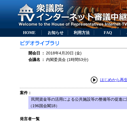
HOME
お知らせ
利用方法
FAQ
開会日
：
2018年4月20日 (金)
会議名
：
内閣委員会 (1時間53分)
はじめから再
案件：
民間資金等の活用による公共施設等の整備等の促進に
（196国会閣18）
発言者一覧