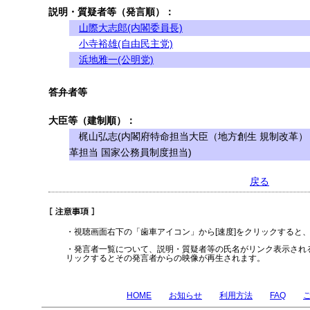
説明・質疑者等（発言順）：
山際大志郎(内閣委員長)
小寺裕雄(自由民主党)
浜地雅一(公明党)
答弁者等
大臣等（建制順）：
梶山弘志(内閣府特命担当大臣（地方創生 規制改革）
革担当 国家公務員制度担当)
戻る
・視聴画面右下の「歯車アイコン」から[速度]をクリックすると
・発言者一覧について、説明・質疑者等の氏名がリンク表示され
リックするとその発言者からの映像が再生されます。
HOME
お知らせ
利用方法
FAQ