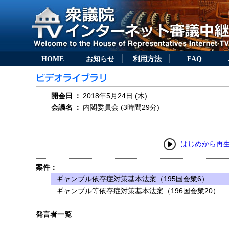
HOME
お知らせ
利用方法
FAQ
開会日
：
2018年5月24日 (木)
会議名
：
内閣委員会 (3時間29分)
はじめから再
案件：
ギャンブル依存症対策基本法案（195国会衆6）
ギャンブル等依存症対策基本法案（196国会衆20）
発言者一覧