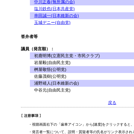
中川正春(無所属の会)
塩川鉄也(日本共産党)
串田誠一(日本維新の会)
玉城デニー(自由党)
答弁者等
議員（発言順）：
初鹿明博(立憲民主党・市民クラブ)
岩屋毅(自由民主党)
桝屋敬悟(公明党)
佐藤茂樹(公明党)
浦野靖人(日本維新の会)
中谷元(自由民主党)
戻る
・視聴画面右下の「歯車アイコン」から[速度]をクリックすると
・発言者一覧について、説明・質疑者等の氏名がリンク表示され