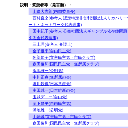
説明・質疑者等（発言順）：
山際大志郎(内閣委員長)
西村直之(参考人 認定特定非営利活動法人リカバリー
ート・ネットワーク代表理事)
田中紀子(参考人 公益社団法人ギャンブル依存症問題
える会代表理事)
三上理(参考人 弁護士)
金子俊平(自由民主党)
阿部知子(立憲民主党・市民クラブ)
森田俊和(国民民主党・無所属クラブ)
浜地雅一(公明党)
中川正春(無所属の会)
塩川鉄也(日本共産党)
串田誠一(日本維新の会)
玉城デニー(自由党)
岡下昌平(自由民主党)
浜地雅一(公明党)
山崎誠(立憲民主党・市民クラブ)
森田俊和(国民民主党・無所属クラブ)