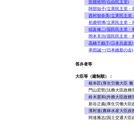
田畑裕明(自由民主党)
阿部知子(立憲民主党・
西村智奈美(立憲民主党
初鹿明博(立憲民主党・
稲富修二(国民民主党・
岡本充功(国民民主党・
高橋千鶴子(日本共産党)
串田誠一(日本維新の会)
答弁者等
大臣等（建制順）：
根本匠(厚生労働大臣 働
門山宏哲(法務大臣政務官
鈴木憲和(外務大臣政務官
新谷正義(厚生労働大臣政
濱村進(農林水産大臣政務
阿達雅志(国土交通大臣政