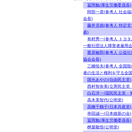
冨岡勉(厚生労働委員長)
阿部一彦(参考人 社会
会長)
藤井克徳(参考人 特定
表)
有村秀一(参考人 トヨ
一般社団法人障害者雇用企
栗原敏郎(参考人 公益
協会会長)
三橋恒夫(参考人 全国
者の生活と権利を守る全国
国光あやの(自由民主党)
西村智奈美(立憲民主党
白石洋一(国民民主党・
高木美智代(公明党)
高橋千鶴子(日本共産党)
串田誠一(日本維新の会)
冨岡勉(厚生労働委員長)
桝屋敬悟(公明党)