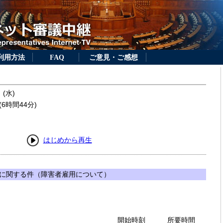
利用方法
FAQ
ご意見・ご感想
 (水)
6時間44分)
はじめから再生
に関する件（障害者雇用について）
開始時刻
所要時間