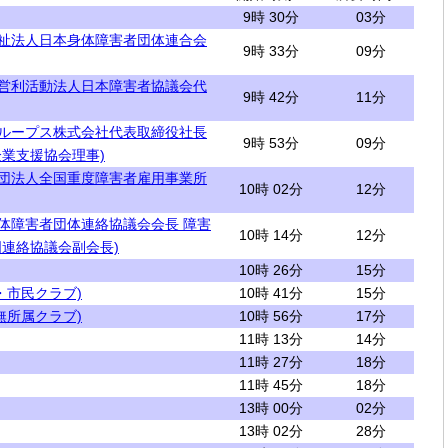
9時 30分
03分
福祉法人日本身体障害者団体連合会
9時 33分
09分
非営利活動法人日本障害者協議会代
9時 42分
11分
タループス株式会社代表取締役社長
9時 53分
09分
業支援協会理事)
社団法人全国重度障害者雇用事業所
10時 02分
12分
肢体障害者団体連絡協議会会長 障害
10時 14分
12分
連絡協議会副会長)
10時 26分
15分
・市民クラブ)
10時 41分
15分
無所属クラブ)
10時 56分
17分
11時 13分
14分
11時 27分
18分
11時 45分
18分
13時 00分
02分
13時 02分
28分