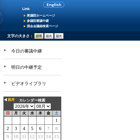
衆議院ホームページ
参議院審議中継
国会会議録検索ページ
文字の大きさ：
今日の審議中継
明日の中継予定
ビデオライブラリ
カレンダー検索
日
月
火
水
木
金
土
1
2
3
4
5
6
7
8
9
10
11
12
13
14
15