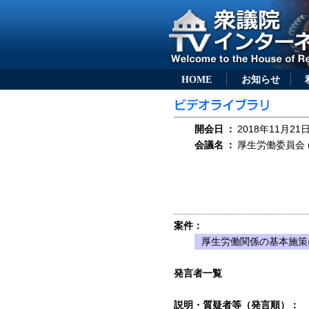
HOME
お知らせ
開会日
：
2018年11月21日
会議名
：
厚生労働委員会 (
案件：
厚生労働関係の基本施策
発言者一覧
説明・質疑者等（発言順）：