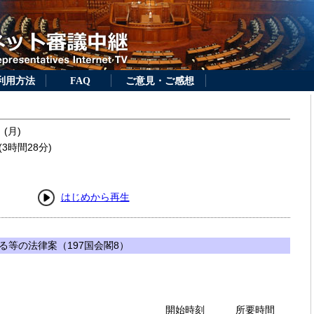
利用方法
FAQ
ご意見・ご感想
 (月)
3時間28分)
はじめから再生
る等の法律案（197国会閣8）
開始時刻
所要時間