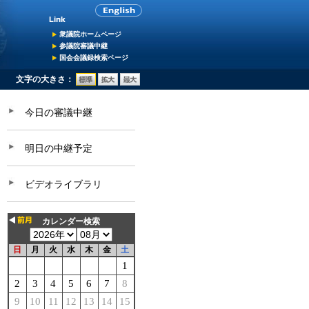
衆議院ホームページ
参議院審議中継
国会会議録検索ページ
文字の大きさ：
今日の審議中継
明日の中継予定
ビデオライブラリ
カレンダー検索
日
月
火
水
木
金
土
1
2
3
4
5
6
7
8
9
10
11
12
13
14
15