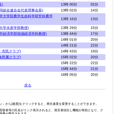
)
13時 00分
02分
協同組合連合会代表理事会長)
13時 02分
14分
大学大学院農学生命科学研究科農学
13時 16分
13分
大学水産学部教授)
13時 29分
15分
大学経済学部地域経済学科教授)
13時 44分
17分
14時 01分
20分
14時 21分
22分
・市民クラブ)
14時 43分
19分
無所属クラブ)
15時 02分
20分
15時 22分
22分
15時 44分
21分
16時 05分
20分
戻る
ン」から[速度]をクリックすると、再生速度を変更することができます。
質疑者等の氏名がリンク表示されると、発言者頭出し機能が有効となり、ク
映像が再生されます。