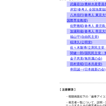
武藤容治(農林水産委員長
岸宏(参考人 全国漁業
八木信行(参考人 東京
国際専攻教授)
佐野雅昭(参考人 鹿児島
加瀬和俊(参考人 帝京
福山守(自由民主党)
稲津久(公明党)
佐々木隆博(立憲民主党
関健一郎(国民民主党・
金子恵美(無所属の会)
田村貴昭(日本共産党)
串田誠一(日本維新の会)
・視聴画面右下の「歯車アイコ
・発言者一覧について、説明・
リックするとその発言者からの