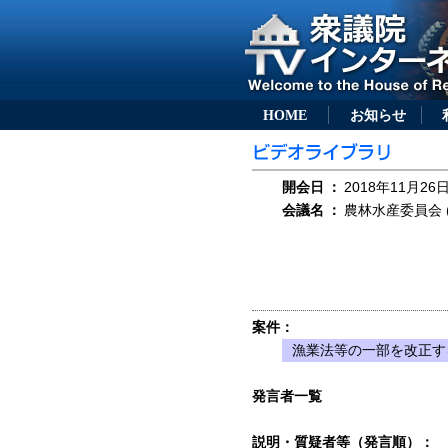
HOME
お知らせ
開会日
：
2018年11月26日
会議名
：
農林水産委員会 (
案件：
漁業法等の一部を改正す
発言者一覧
説明・質疑者等（発言順）：