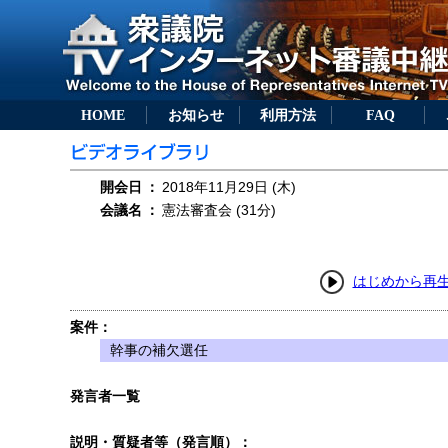
HOME
お知らせ
利用方法
FAQ
開会日
：
2018年11月29日 (木)
会議名
：
憲法審査会 (31分)
はじめから再
案件：
幹事の補欠選任
発言者一覧
説明・質疑者等（発言順）：