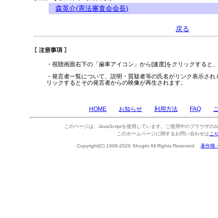
森英介(憲法審査会会長)
戻る
・視聴画面右下の「歯車アイコン」から[速度]をクリックすると
・発言者一覧について、説明・質疑者等の氏名がリンク表示され
リックするとその発言者からの映像が再生されます。
HOME
お知らせ
利用方法
FAQ
このページは、JavaScriptを使用しています。ご使用中のブラウザのJa
このホームページに関するお問い合わせは
こ
Copyright(C) 1999-2026 Shugiin All Rights Reserved.
著作権