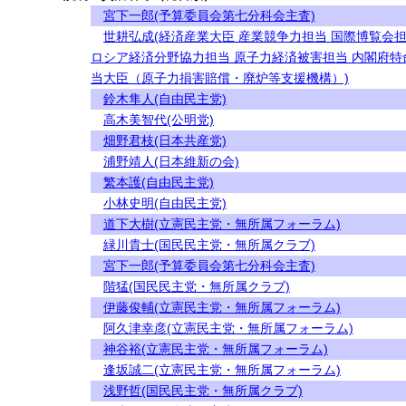
宮下一郎(予算委員会第七分科会主査)
世耕弘成(経済産業大臣 産業競争力担当 国際博覧会
ロシア経済分野協力担当 原子力経済被害担当 内閣府特
当大臣（原子力損害賠償・廃炉等支援機構）)
鈴木隼人(自由民主党)
高木美智代(公明党)
畑野君枝(日本共産党)
浦野靖人(日本維新の会)
繁本護(自由民主党)
小林史明(自由民主党)
道下大樹(立憲民主党・無所属フォーラム)
緑川貴士(国民民主党・無所属クラブ)
宮下一郎(予算委員会第七分科会主査)
階猛(国民民主党・無所属クラブ)
伊藤俊輔(立憲民主党・無所属フォーラム)
阿久津幸彦(立憲民主党・無所属フォーラム)
神谷裕(立憲民主党・無所属フォーラム)
逢坂誠二(立憲民主党・無所属フォーラム)
浅野哲(国民民主党・無所属クラブ)