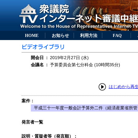
HOME
お知らせ
利用方法
FAQ
開会日
：
2019年2月27日 (水)
会議名
：
予算委員会第七分科会 (10時間35分)
はじめから再
案件：
平成三十一年度一般会計予算外二件（経済産業省所管
発言者一覧
説明・質疑者等（発言順）：