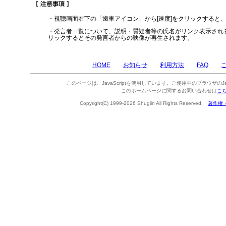
・視聴画面右下の「歯車アイコン」から[速度]をクリックすると
・発言者一覧について、説明・質疑者等の氏名がリンク表示され
リックするとその発言者からの映像が再生されます。
HOME
お知らせ
利用方法
FAQ
このページは、JavaScriptを使用しています。ご使用中のブラウザのJa
このホームページに関するお問い合わせは
こ
Copyright(C) 1999-2026 Shugiin All Rights Reserved.
著作権