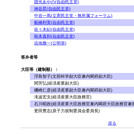
国光あやの(自由民主党)
神谷昇(自由民主党)
中谷一馬(立憲民主党・無所属フォーラム)
船橋利実(自由民主党)
佐々木紀(自由民主党)
秋本真利(自由民主党)
浜地雅一(公明党)
答弁者等
大臣等（建制順）：
浮島智子(文部科学副大臣兼内閣府副大臣)
関芳弘(経済産業副大臣)
磯崎仁彦(経済産業副大臣兼内閣府副大臣)
滝波宏文(経済産業大臣政務官)
石川昭政(経済産業大臣政務官兼内閣府大臣政務官兼復
更田豊志(原子力規制委員会委員長)
戻る