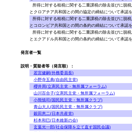
所得に対する租税に関する二重課税の除去並びに脱税
とクロアチア共和国との間の協定の締結について承認を求
所得に対する租税に関する二重課税の除去並びに脱税
とコロンビア共和国との間の条約の締結について承認を求
所得に対する租税に関する二重課税の除去並びに脱税
とエクアドル共和国との間の条約の締結について承認を求
発言者一覧
説明・質疑者等（発言順）：
若宮健嗣(外務委員長)
小野寺五典(自由民主党)
櫻井周(立憲民主党・無所属フォーラム)
山川百合子(立憲民主党・無所属フォーラム)
小熊慎司(国民民主党・無所属クラブ)
青山大人(国民民主党・無所属クラブ)
穀田恵二(日本共産党)
杉本和巳(日本維新の会)
玄葉光一郎(社会保障を立て直す国民会議)