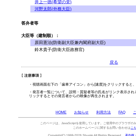
井上一徳(希望の党)
河野太郎(外務大臣)
答弁者等
大臣等（建制順）：
原田憲治(防衛副大臣兼内閣府副大臣)
鈴木貴子(防衛大臣政務官)
戻る
・視聴画面右下の「歯車アイコン」から[速度]をクリックすると
・発言者一覧について、説明・質疑者等の氏名がリンク表示され
リックするとその発言者からの映像が再生されます。
HOME
お知らせ
利用方法
FAQ
このページは、JavaScriptを使用しています。ご使用中のブラウザのJa
このホームページに関するお問い合わせは
こ
Copyright(C) 1999-2026 Shugiin All Rights Reserved.
著作権