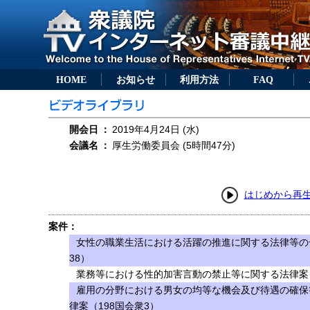
HOME
お知らせ
利用方法
FAQ
開会日
：
2019年4月24日 (水)
会議名
：
厚生労働委員会 (5時間47分)
はじめから再
案件：
女性の職業生活における活躍の推進に関する法律等の
38）
業務等における性的加害言動の禁止等に関する法律案（
雇用の分野における男女の均等な機会及び待遇の確保
律案（198国会衆3）