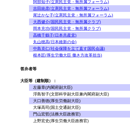
阿部知子(立憲民主党・無所属フォーラム)
吉田統彦(立憲民主党・無所属フォーラム)
尾辻かな子(立憲民主党・無所属フォーラム)
大西健介(国民民主党・無所属クラブ)
岡本充功(国民民主党・無所属クラブ)
高橋千鶴子(日本共産党)
丸山穂高(日本維新の会)
中島克仁(社会保障を立て直す国民会議)
根本匠(厚生労働大臣 働き方改革担当)
答弁者等
大臣等（建制順）：
左藤章(内閣府副大臣)
浮島智子(文部科学副大臣兼内閣府副大臣)
大口善徳(厚生労働副大臣)
大塚高司(国土交通副大臣)
門山宏哲(法務大臣政務官)
上野宏史(厚生労働大臣政務官)