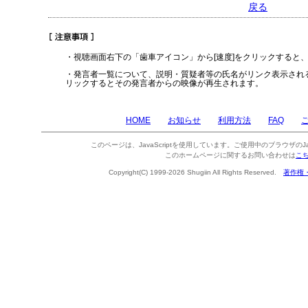
戻る
・視聴画面右下の「歯車アイコン」から[速度]をクリックすると
・発言者一覧について、説明・質疑者等の氏名がリンク表示され
リックするとその発言者からの映像が再生されます。
HOME
お知らせ
利用方法
FAQ
このページは、JavaScriptを使用しています。ご使用中のブラウザのJa
このホームページに関するお問い合わせは
こ
Copyright(C) 1999-2026 Shugiin All Rights Reserved.
著作権