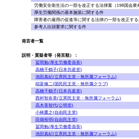
労働安全衛生法の一部を改正する法律案（198国会衆
厚生労働関係の基本施策に関する件
障害者の雇用の促進等に関する法律の一部を改正する法
参考人出頭要求に関する件
発言者一覧
説明・質疑者等（発言順）：
冨岡勉(厚生労働委員長)
高橋千鶴子(日本共産党)
池田真紀(立憲民主党・無所属フォーラム)
稲富修二(国民民主党・無所属クラブ)
高橋千鶴子(日本共産党)
西村智奈美(立憲民主党・無所属フォーラム)
高木美智代(公明党)
小林鷹之(自由民主党)
田畑裕明(自由民主党)
冨岡勉(厚生労働委員長)
池田真紀(立憲民主党・無所属フォーラム)