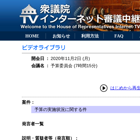
HOME
お知らせ
利用方法
FAQ
開会日
：
2020年11月2日 (月)
会議名
：
予算委員会 (7時間15分)
はじめから再
案件：
予算の実施状況に関する件
発言者一覧
説明・質疑者等（発言順）：