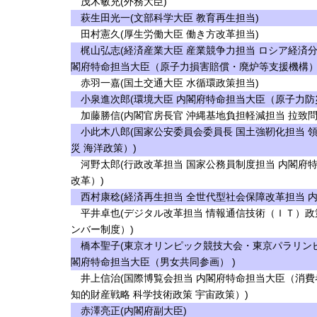
茂木敏充(外務大臣)
萩生田光一(文部科学大臣 教育再生担当)
田村憲久(厚生労働大臣 働き方改革担当)
梶山弘志(経済産業大臣 産業競争力担当 ロシア経済分
閣府特命担当大臣（原子力損害賠償・廃炉等支援機構）
赤羽一嘉(国土交通大臣 水循環政策担当)
小泉進次郎(環境大臣 内閣府特命担当大臣（原子力防
加藤勝信(内閣官房長官 沖縄基地負担軽減担当 拉致問
小此木八郎(国家公安委員会委員長 国土強靭化担当 
災 海洋政策）)
河野太郎(行政改革担当 国家公務員制度担当 内閣府
改革）)
西村康稔(経済再生担当 全世代型社会保障改革担当 
平井卓也(デジタル改革担当 情報通信技術（ＩＴ）政
ンバー制度）)
橋本聖子(東京オリンピック競技大会・東京パラリンピ
閣府特命担当大臣（男女共同参画） )
井上信治(国際博覧会担当 内閣府特命担当大臣（消費
知的財産戦略 科学技術政策 宇宙政策）)
赤澤亮正(内閣府副大臣)