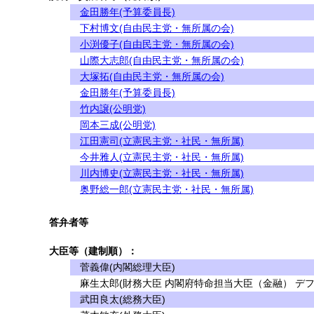
金田勝年(予算委員長)
下村博文(自由民主党・無所属の会)
小渕優子(自由民主党・無所属の会)
山際大志郎(自由民主党・無所属の会)
大塚拓(自由民主党・無所属の会)
金田勝年(予算委員長)
竹内譲(公明党)
岡本三成(公明党)
江田憲司(立憲民主党・社民・無所属)
今井雅人(立憲民主党・社民・無所属)
川内博史(立憲民主党・社民・無所属)
奥野総一郎(立憲民主党・社民・無所属)
答弁者等
大臣等（建制順）：
菅義偉(内閣総理大臣)
麻生太郎(財務大臣 内閣府特命担当大臣（金融） デフ
武田良太(総務大臣)