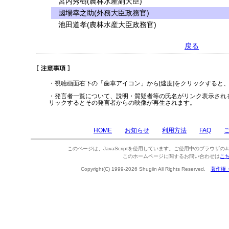
宮内秀樹(農林水産副大臣)
國場幸之助(外務大臣政務官)
池田道孝(農林水産大臣政務官)
戻る
・視聴画面右下の「歯車アイコン」から[速度]をクリックすると
・発言者一覧について、説明・質疑者等の氏名がリンク表示され
リックするとその発言者からの映像が再生されます。
HOME
お知らせ
利用方法
FAQ
このページは、JavaScriptを使用しています。ご使用中のブラウザのJa
このホームページに関するお問い合わせは
こ
Copyright(C) 1999-2026 Shugiin All Rights Reserved.
著作権