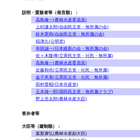
説明・質疑者等（発言順）：
高鳥修一(農林水産委員長)
上杉謙太郎(自由民主党・無所属の会)
鈴木憲和(自由民主党・無所属の会)
稲津久(公明党)
串田誠一(日本維新の会・無所属の会)
佐々木隆博(立憲民主党・社民・無所属)
高鳥修一(農林水産委員長)
近藤和也(立憲民主党・社民・無所属)
金子恵美(立憲民主党・社民・無所属)
田村貴昭(日本共産党)
玉木雄一郎(国民民主党・無所属クラブ)
野上浩太郎(農林水産大臣)
答弁者等
大臣等（建制順）：
葉梨康弘(農林水産副大臣)