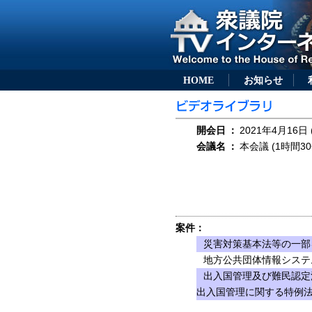
HOME
お知らせ
開会日
：
2021年4月16日 
会議名
：
本会議 (1時間30
案件：
災害対策基本法等の一部を
地方公共団体情報システ
出入国管理及び難民認定
出入国管理に関する特例法