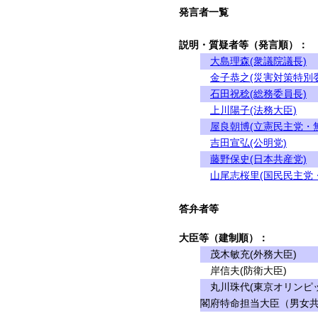
発言者一覧
説明・質疑者等（発言順）：
大島理森(衆議院議長)
金子恭之(災害対策特別
石田祝稔(総務委員長)
上川陽子(法務大臣)
屋良朝博(立憲民主党・
吉田宣弘(公明党)
藤野保史(日本共産党)
山尾志桜里(国民民主党
答弁者等
大臣等（建制順）：
茂木敏充(外務大臣)
岸信夫(防衛大臣)
丸川珠代(東京オリンピッ
閣府特命担当大臣（男女共