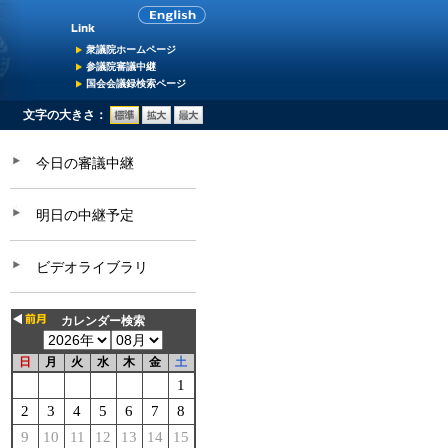
衆議院ホームページ
参議院審議中継
国会会議録検索ページ
文字の大きさ：
今日の審議中継
明日の中継予定
ビデオライブラリ
カレンダー検索
日
月
火
水
木
金
土
1
2
3
4
5
6
7
8
9
10
11
12
13
14
15