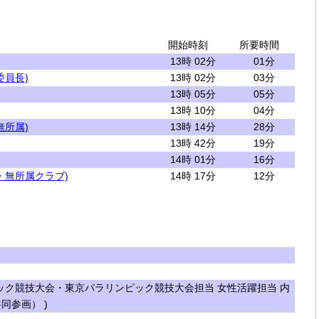
開始時刻
所要時間
13時 02分
01分
委員長)
13時 02分
03分
13時 05分
05分
13時 10分
04分
無所属)
13時 14分
28分
13時 42分
19分
14時 01分
16分
・無所属クラブ)
14時 17分
12分
ク競技大会・東京パラリンピック競技大会担当 女性活躍担当 内
同参画） )