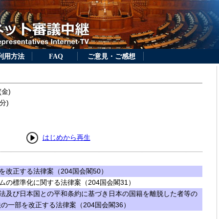
利用方法
FAQ
ご意見・ご感想
(金)
分)
はじめから再生
改正する法律案（204国会閣50）
ムの標準化に関する法律案（204国会閣31）
法及び日本国との平和条約に基づき日本の国籍を離脱した者等の
の一部を改正する法律案（204国会閣36）